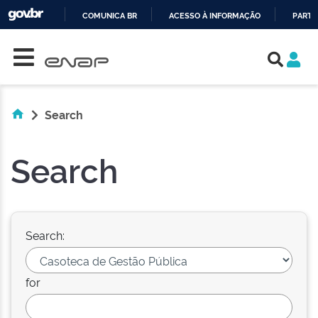
COMUNICA BR
ACESSO À INFORMAÇÃO
PARTI
Skip navigation
IR
PARA
O
CONTEÚDO
Search
Search
Search:
for