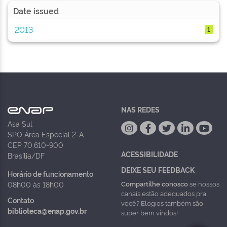
Date issued
2013
1
NAS REDES
Asa Sul
SPO Área Especial 2-A
CEP 70.610-900
ACESSIBILIDADE
Brasília/DF
DEIXE SEU FEEDBACK
Horário de funcionamento
Compartilhe conosco
se nossos
08h00 às 18h00
canais estão adequados pra
Contato
você? Elogios também são
biblioteca@enap.gov.br
super bem vindos!