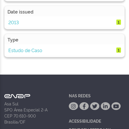
Date issued
2013
1
Type
Estudo de Caso
1
NAS REDES
Asa Sul
SPO Área Especial 2-A
CEP 70.610-900
ACESSIBILIDADE
Brasília/DF