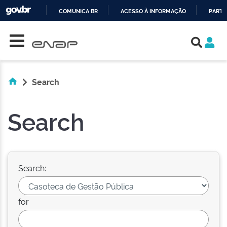
COMUNICA BR
ACESSO À INFORMAÇÃO
PARTI
Skip navigation
IR
PARA
O
CONTEÚDO
Search
Search
Search:
for