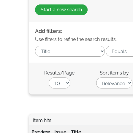
Start a new search
Add filters:
Use filters to refine the search results.
Results/Page
Sort items by
Item hits:
Preview
Issue
Title