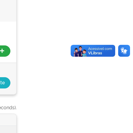
econds).