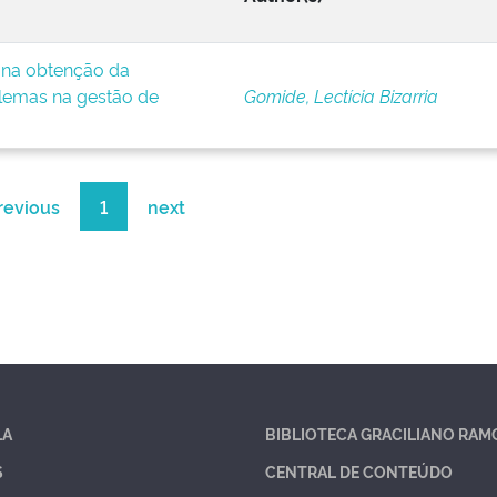
e na obtenção da
lemas na gestão de
Gomide, Lectícia Bizarria
revious
1
next
LA
BIBLIOTECA GRACILIANO RAM
S
CENTRAL DE CONTEÚDO