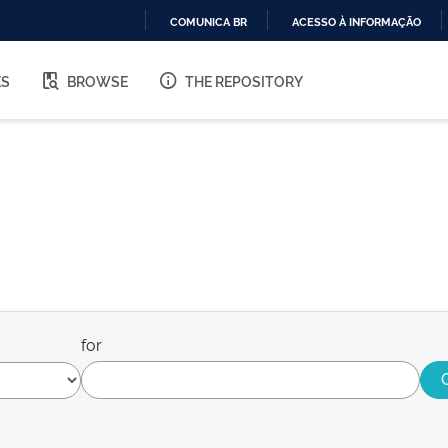
COMUNICA BR
ACESSO À INFORMAÇÃO
IR
PARA
ES
BROWSE
THE REPOSITORY
O
CONTEÚDO
for