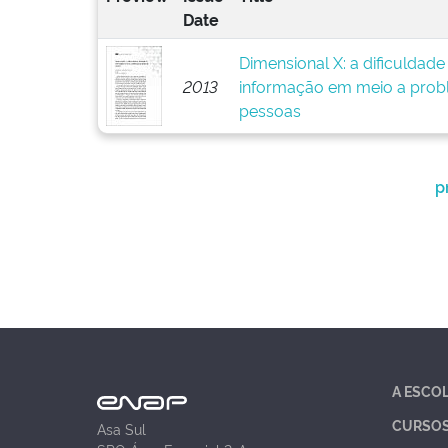
Date
Dimensional X: a dificuldad
2013
informação em meio a prob
pessoas
p
A ESCO
CURSO
Asa Sul