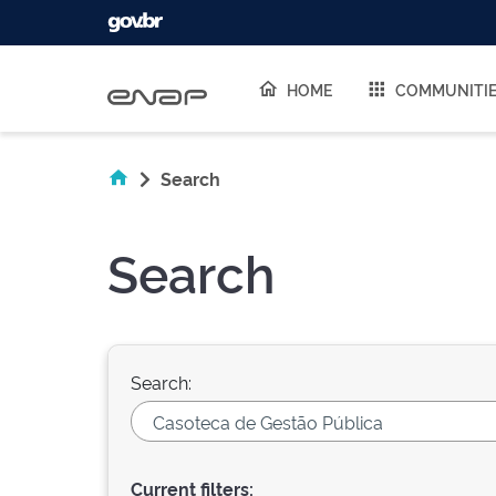
Skip navigation
HOME
COMMUNITI
Search
Search
Search:
Current filters: