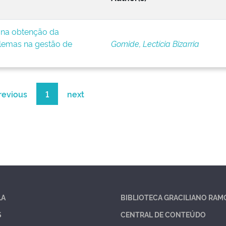
e na obtenção da
lemas na gestão de
Gomide, Lectícia Bizarria
revious
1
next
LA
BIBLIOTECA GRACILIANO RAM
S
CENTRAL DE CONTEÚDO