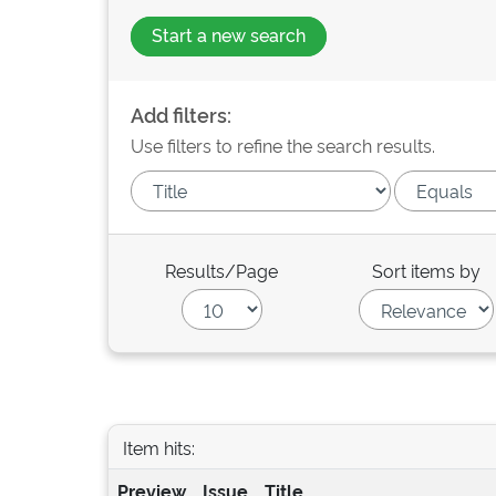
Start a new search
Add filters:
Use filters to refine the search results.
Results/Page
Sort items by
Item hits:
Preview
Issue
Title