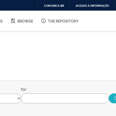
COMUNICA BR
ACESSO À INFORMAÇÃO
IR
PARA
ES
BROWSE
THE REPOSITORY
O
CONTEÚDO
for