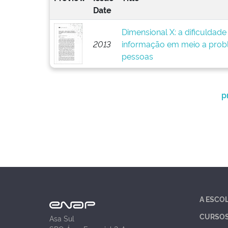
Date
Dimensional X: a dificuldad
2013
informação em meio a prob
pessoas
p
A ESCO
CURSO
Asa Sul