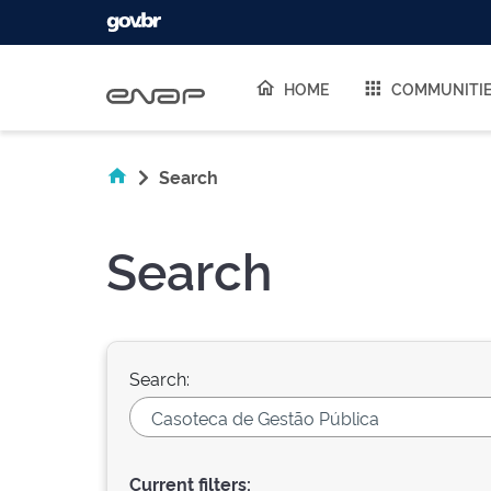
Skip navigation
HOME
COMMUNITI
Search
Search
Search:
Current filters: