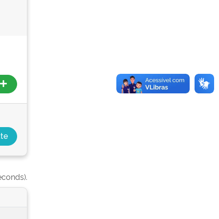
econds).