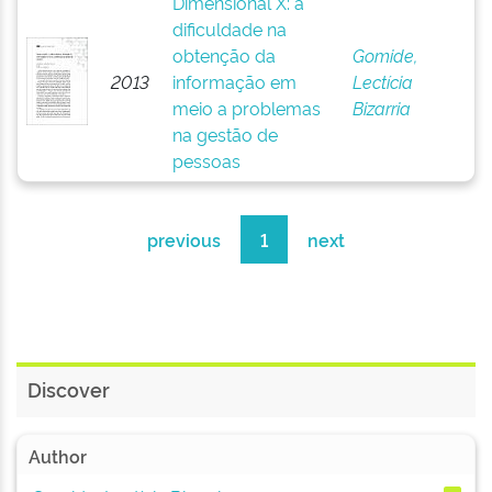
Dimensional X: a
dificuldade na
obtenção da
Gomide,
2013
informação em
Lectícia
meio a problemas
Bizarria
na gestão de
pessoas
previous
1
next
Discover
Author