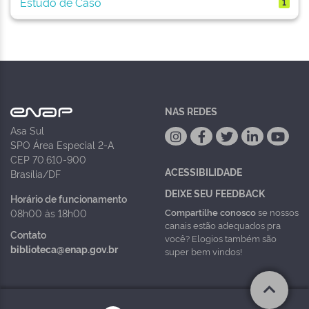
Estudo de Caso
1
NAS REDES
Asa Sul
SPO Área Especial 2-A
CEP 70.610-900
ACESSIBILIDADE
Brasília/DF
DEIXE SEU FEEDBACK
Horário de funcionamento
Compartilhe conosco
se nossos
08h00 às 18h00
canais estão adequados pra
Contato
você? Elogios também são
biblioteca@enap.gov.br
super bem vindos!