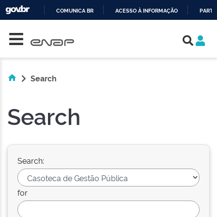
COMUNICA BR
ACESSO À INFORMAÇÃO
PARTI
Skip navigation
IR
PARA
O
CONTEÚDO
Search
Search
Search:
for