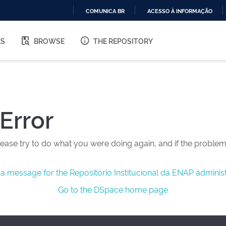
COMUNICA BR
ACESSO À INFORMAÇÃO
IR
PARA
ES
BROWSE
THE REPOSITORY
O
CONTEÚDO
Error
ease try to do what you were doing again, and if the problem 
a message for the Repositório Institucional da ENAP administ
Go to the DSpace home page