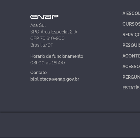
A ESCO
CURSO
Asa Sul
SPO Área Especial 2-A
SERVIÇ
CEP 70.610-900
Brasília/DF
PESQUI
ACONT
Horário de funcionamento
08h00 às 18h00
ACESSO
Contato
PERGUN
biblioteca@enap.gov.br
ESTATÍS