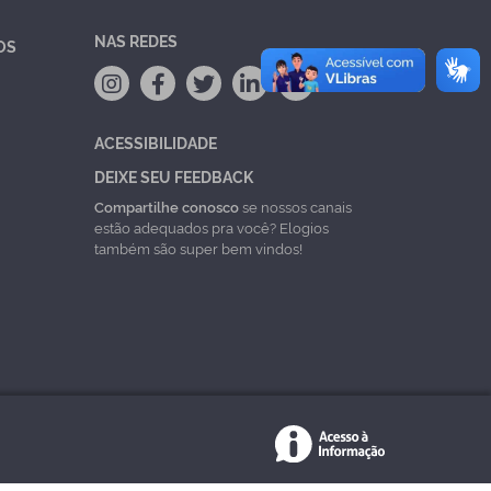
NAS REDES
OS
ACESSIBILIDADE
DEIXE SEU FEEDBACK
Compartilhe conosco
se nossos canais
estão adequados pra você? Elogios
também são super bem vindos!