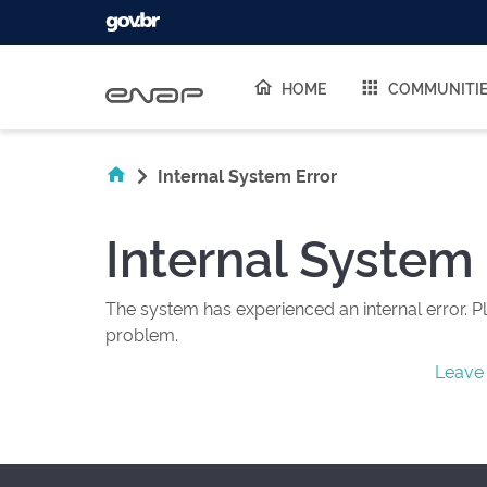
Skip navigation
HOME
COMMUNITI
Internal System Error
Internal System 
The system has experienced an internal error. Pl
problem.
Leave 