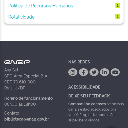
Política de Recursos Humanos
1
Rotatividade
1
NAS REDES
Asa Sul
SPO Área Especial 2-A
CEP 70.610-900
ACESSIBILIDADE
Brasília/DF
DEIXE SEU FEEDBACK
Horário de funcionamento
Compartilhe conosco
se nossos
08h00 às 18h00
canais estão adequados pra
Contato
você? Elogios também são
biblioteca@enap.gov.br
super bem vindos!