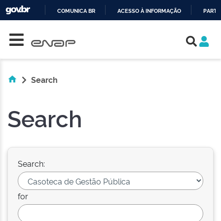
COMUNICA BR
ACESSO À INFORMAÇÃO
PARTI
Skip navigation
IR
PARA
O
CONTEÚDO
Search
Search
Search:
for