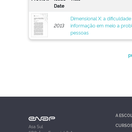
Date
Dimensional X: a dificuldad
2013
informação em meio a prob
pessoas
p
A ESCO
CURSO
Asa Sul