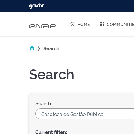
Skip navigation
HOME
COMMUNITI
Search
Search
Search:
Current filters: