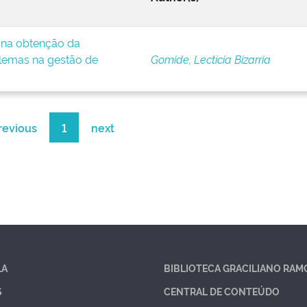
e na obtenção da
lemas na gestão de
Gomide, Lectícia Bizarria
revious
1
next
LA
BIBLIOTECA GRACILIANO RAM
S
CENTRAL DE CONTEÚDO