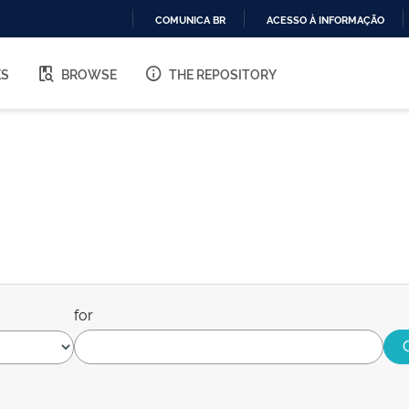
COMUNICA BR
ACESSO À INFORMAÇÃO
IR
PARA
ES
BROWSE
THE REPOSITORY
O
CONTEÚDO
for