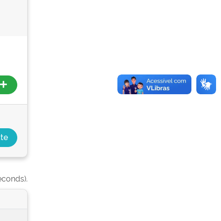
econds).