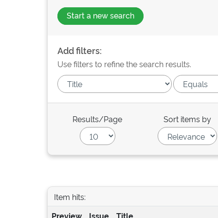
Start a new search
Add filters:
Use filters to refine the search results.
Results/Page
Sort items by
Item hits:
Preview
Issue
Title