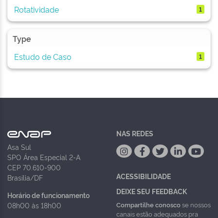
Rotatividade
1
Type
Estudo de Caso
1
NAS REDES
Asa Sul
SPO Área Especial 2-A
CEP 70.610-900
ACESSIBILIDADE
Brasília/DF
DEIXE SEU FEEDBACK
Horário de funcionamento
Compartilhe conosco
se nossos
08h00 às 18h00
canais estão adequados pra