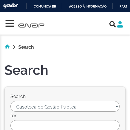
COMUNICA BR
ACESSO À INFORMAÇÃO
PARTI
Skip navigation
IR
PARA
O
CONTEÚDO
Search
Search
Search:
for