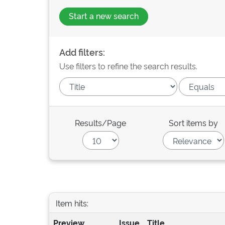
Start a new search
Add filters:
Use filters to refine the search results.
Results/Page
Sort items by
Item hits:
Preview
Issue
Title