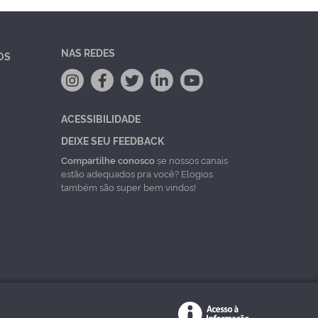
NAS REDES
OS
ACESSIBILIDADE
DEIXE SEU FEEDBACK
Compartilhe conosco
se nossos canais
estão adequados pra você? Elogios
também são super bem vindos!