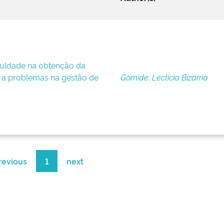
iculdade na obtenção da
 a problemas na gestão de
Gomide, Lectícia Bizarria
revious
1
next