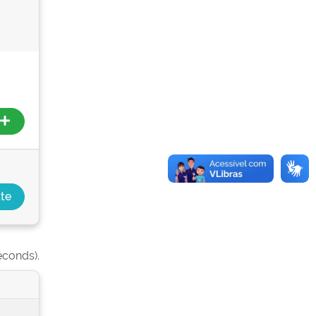
econds).