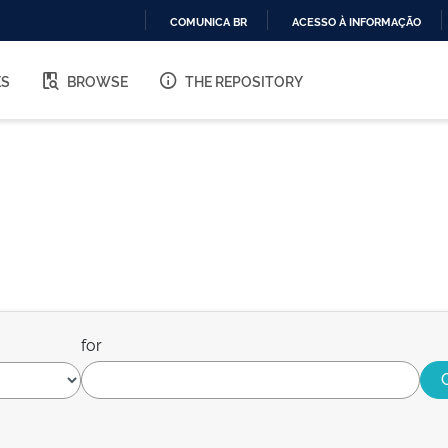
COMUNICA BR
ACESSO À INFORMAÇÃO
IR
PARA
ES
BROWSE
THE REPOSITORY
O
CONTEÚDO
for