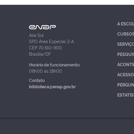
A ESCO
CURSO
Asa Sul
SPO Área Especial 2-A
SERVIÇ
CEP 70.610-900
Brasília/DF
PESQUI
ACONT
Horário de funcionamento
08h00 às 18h00
ACESSO
Contato
PERGUN
biblioteca@enap.gov.br
ESTATÍS