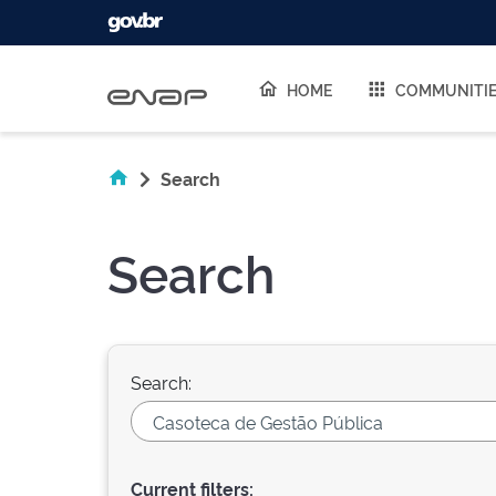
Skip navigation
HOME
COMMUNITI
Search
Search
Search:
Current filters: