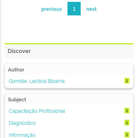
previous
1
next
Discover
Author
Gomide, Lectícia Bizarria
1
Subject
Capacitação Profissional
1
Diagnóstico
1
Informação
1