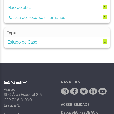
Mão de obra
1
Política de Recursos Humanos
1
Type
Estudo de Caso
1
NAS REDES
Asa Sul
SPO Área Especial 2-A
CEP 70.610-900
ACESSIBILIDADE
Brasília/DF
DEIXE SEU FEEDBACK