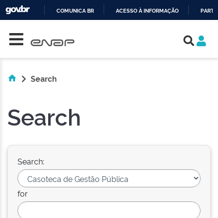
COMUNICA BR
ACESSO À INFORMAÇÃO
PARTI
Skip navigation
IR
PARA
O
CONTEÚDO
Search
Search
Search:
for