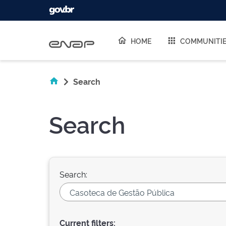
Skip navigation
HOME
COMMUNITI
Search
Search
Search:
Current filters: