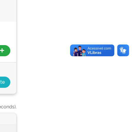
econds).