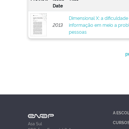
Date
Dimensional X: a dificuldad
2013
informação em meio a prob
pessoas
p
A ESCO
CURSO
Asa Sul