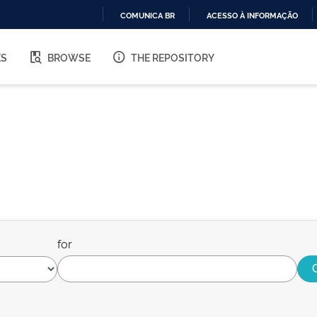
COMUNICA BR
ACESSO À INFORMAÇÃO
IR
PARA
ES
BROWSE
THE REPOSITORY
O
CONTEÚDO
for