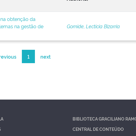
e na obtenção da
lemas na gestão de
Gomide, Lectícia Bizarria
revious
1
next
LA
BIBLIOTECA GRACILIANO RAM
S
CENTRAL DE CONTEÚDO