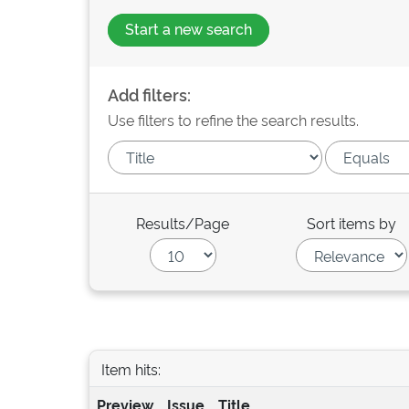
Start a new search
Add filters:
Use filters to refine the search results.
Results/Page
Sort items by
Item hits:
Preview
Issue
Title