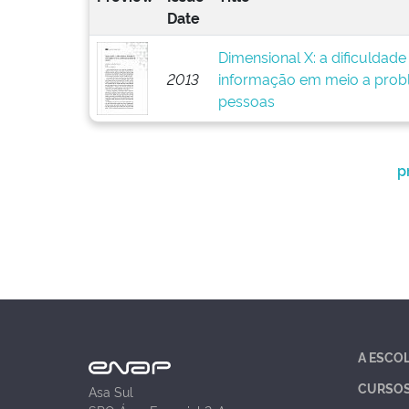
Date
Dimensional X: a dificuldad
2013
informação em meio a prob
pessoas
p
A ESCO
CURSO
Asa Sul