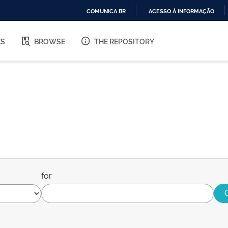
COMUNICA BR
ACESSO À INFORMAÇÃO
IR
PARA
ES
BROWSE
THE REPOSITORY
O
CONTEÚDO
for