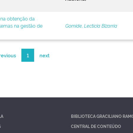
e na obtenção da
lemas na gestão de
Gomide, Lectícia Bizarria
revious
1
next
LA
BIBLIOTECA GRACILIANO RAM
S
CENTRAL DE CONTEÚDO