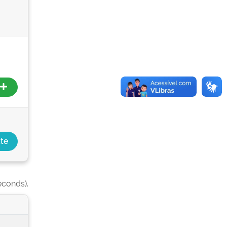
econds).