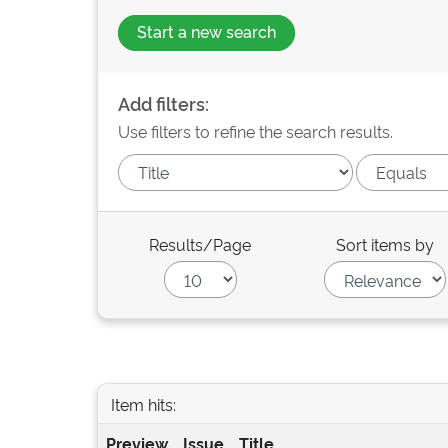
Start a new search
Add filters:
Use filters to refine the search results.
Results/Page
Sort items by
Item hits:
Preview
Issue
Title