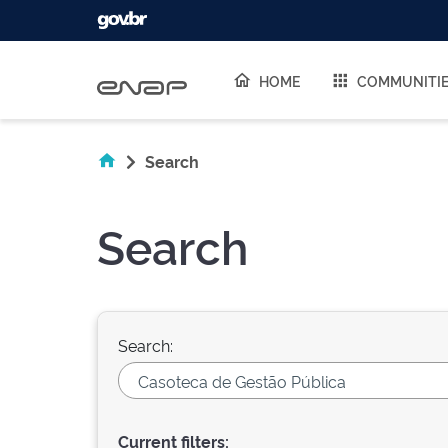
Skip navigation
HOME
COMMUNITI
Search
Search
Search:
Current filters: