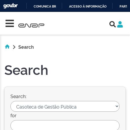
COMUNICA BR
ACESSO À INFORMAÇÃO
PARTI
Skip navigation
IR
PARA
O
CONTEÚDO
Search
Search
Search:
for