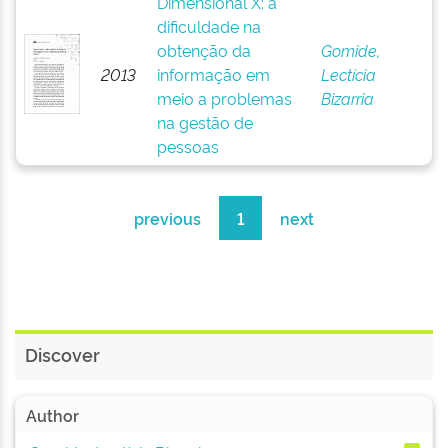
Dimensional X: a
dificuldade na
obtenção da
Gomide,
2013
informação em
Lectícia
meio a problemas
Bizarria
na gestão de
pessoas
previous
1
next
Discover
Author