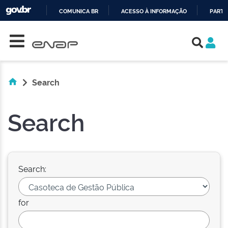
COMUNICA BR
ACESSO À INFORMAÇÃO
PARTI
Skip navigation
IR
PARA
O
CONTEÚDO
Search
Search
Search:
for