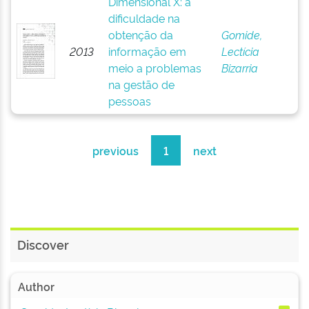
Dimensional X: a
dificuldade na
obtenção da
Gomide,
2013
informação em
Lectícia
meio a problemas
Bizarria
na gestão de
pessoas
previous
1
next
Discover
Author