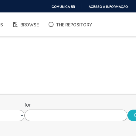
COMUNICA BR
ACESSO À INFORMAÇÃO
IR
PARA
ES
BROWSE
THE REPOSITORY
O
CONTEÚDO
for