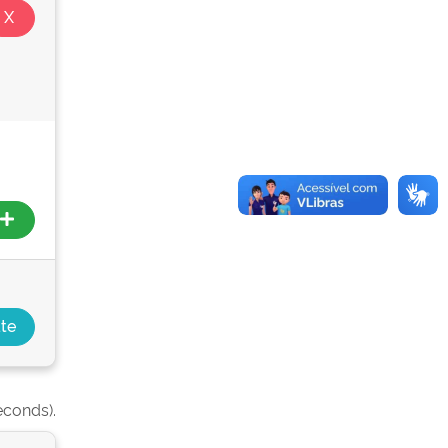
econds).