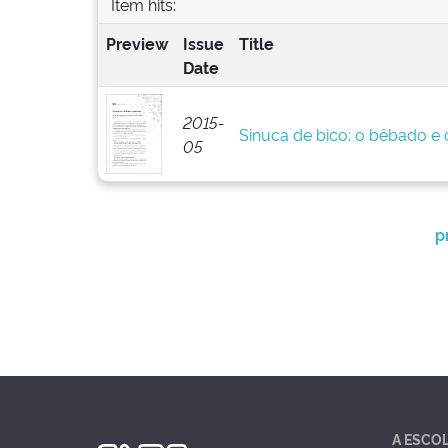
Item hits:
Preview
Issue
Title
Date
2015-
Sinuca de bico: o bêbado e o
05
p
A ESCO