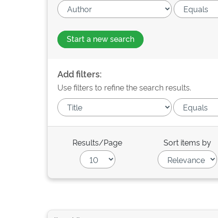
Start a new search
Add filters:
Use filters to refine the search results.
Results/Page
Sort items by