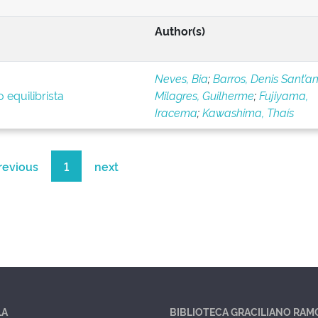
Author(s)
Neves, Bia
;
Barros, Denis Sant’a
 equilibrista
Milagres, Guilherme
;
Fujiyama,
Iracema
;
Kawashima, Thaís
revious
1
next
LA
BIBLIOTECA GRACILIANO RAM