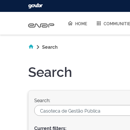
Skip navigation
HOME
COMMUNITI
Search
Search
Search:
Current filters: