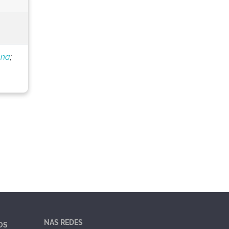
nna
;
NAS REDES
OS