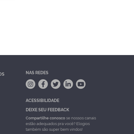
NAS REDES
OS
ACESSIBILIDADE
DEIXE SEU FEEDBACK
Compartilhe conosco
se nossos canais
estão adequados pra você? Elogios
também são super bem vindos!