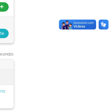
econds).
nna
;