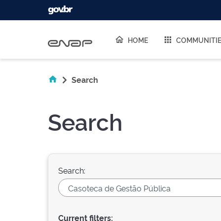
Skip navigation
HOME
COMMUNITI
Search
Search
Search:
Current filters: