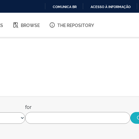
COMUNICA BR
ACESSO À INFORMAÇÃO
IR
PARA
ES
BROWSE
THE REPOSITORY
O
CONTEÚDO
for