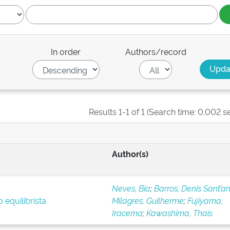
In order
Authors/record
Results 1-1 of 1 (Search time: 0.002 s
Author(s)
Neves, Bia
;
Barros, Denis Sant’a
 equilibrista
Milagres, Guilherme
;
Fujiyama,
Iracema
;
Kawashima, Thaís