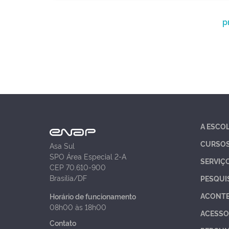
p
A ESCO
CURSO
Asa Sul
SPO Área Especial 2-A
SERVIÇ
CEP 70.610-900
Brasília/DF
PESQUI
ACONT
Horário de funcionamento
08h00 às 18h00
ACESSO
Contato