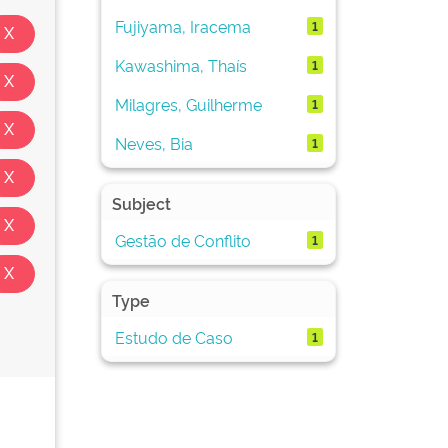
Fujiyama, Iracema
1
Kawashima, Thaís
1
Milagres, Guilherme
1
Neves, Bia
1
Subject
Gestão de Conflito
1
Type
Estudo de Caso
1