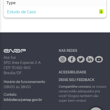
Type
Estudo de Caso
1
NAS REDES
Asa Sul
SPO Área Especial 2-A
CEP 70.610-900
ACESSIBILIDADE
Brasília/DF
DEIXE SEU FEEDBACK
Horário de funcionamento
Compartilhe conosco
se nossos
08h00 às 18h00
canais estão adequados pra
Contato
você? Elogios também são
biblioteca@enap.gov.br
super bem vindos!