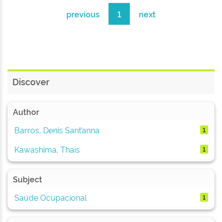
previous
1
next
Discover
Author
Barros, Denis Sant’anna
1
Kawashima, Thaís
1
Subject
Saúde Ocupacional
1