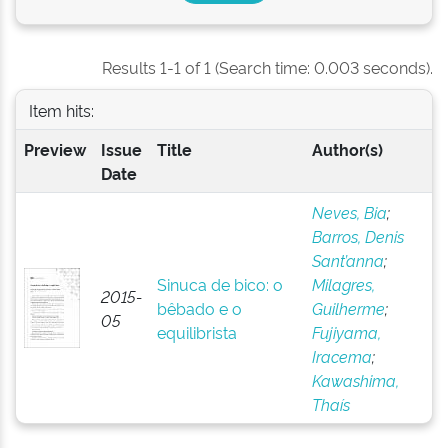
Results 1-1 of 1 (Search time: 0.003 seconds).
Item hits:
Preview
Issue
Title
Author(s)
Date
Neves, Bia
;
Barros, Denis
Sant’anna
;
Sinuca de bico: o
Milagres,
2015-
bêbado e o
Guilherme
;
05
equilibrista
Fujiyama,
Iracema
;
Kawashima,
Thaís