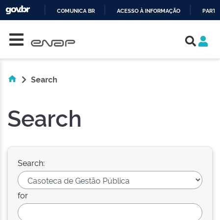
COMUNICA BR
ACESSO À INFORMAÇÃO
PARTI
Skip navigation
IR
PARA
O
CONTEÚDO
Search
Search
Search:
for