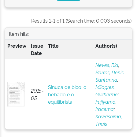
Results 1-1 of 1 (Search time: 0.003 seconds).
Item hits:
Preview
Issue
Title
Author(s)
Date
Neves, Bia
;
Barros, Denis
Sant’anna
;
Sinuca de bico: o
Milagres,
2015-
bêbado e o
Guilherme
;
05
equilibrista
Fujiyama,
Iracema
;
Kawashima,
Thaís