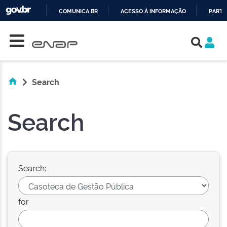
COMUNICA BR
ACESSO À INFORMAÇÃO
PARTI
Skip navigation
IR
PARA
O
CONTEÚDO
Search
Search
Search:
for