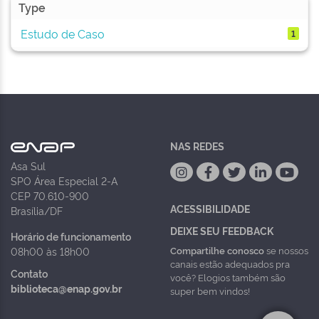
Type
Estudo de Caso
1
NAS REDES
Asa Sul
SPO Área Especial 2-A
CEP 70.610-900
ACESSIBILIDADE
Brasília/DF
DEIXE SEU FEEDBACK
Horário de funcionamento
Compartilhe conosco
se nossos
08h00 às 18h00
canais estão adequados pra
Contato
você? Elogios também são
biblioteca@enap.gov.br
super bem vindos!