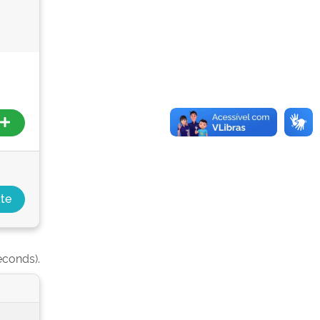
econds).