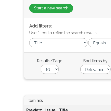
Start a new search
Add filters:
Use filters to refine the search results.
Results/Page
Sort items by
Item hits:
Preview
Issue
Title