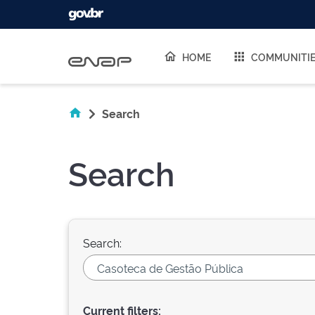
Skip navigation
HOME
COMMUNITI
Search
Search
Search:
Current filters: