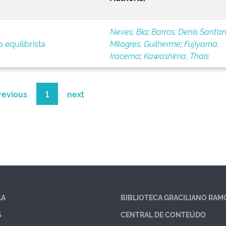
Neves, Bia
;
Barros, Denis Sant’a
 equilibrista
Milagres, Guilherme
;
Fujiyama,
Iracema
;
Kawashima, Thaís
revious
1
next
LA
BIBLIOTECA GRACILIANO RAM
S
CENTRAL DE CONTEÚDO