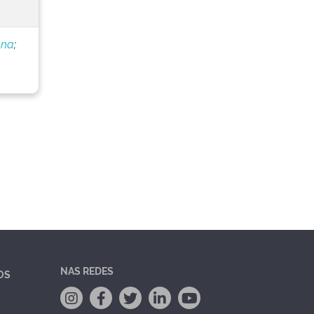
nna
;
NAS REDES
OS