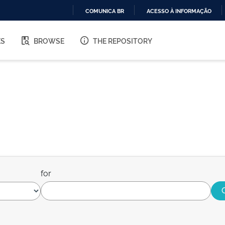
COMUNICA BR
ACESSO À INFORMAÇÃO
IR
PARA
ES
BROWSE
THE REPOSITORY
O
CONTEÚDO
for