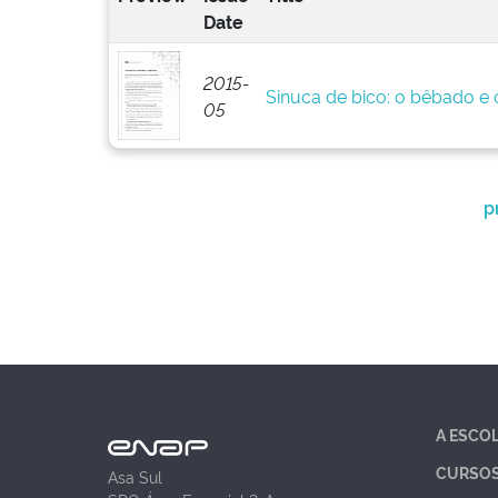
Date
2015-
Sinuca de bico: o bêbado e o
05
p
A ESCO
CURSO
Asa Sul