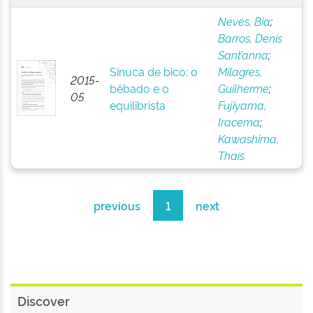
Neves, Bia
;
Barros, Denis
Sant’anna
;
Sinuca de bico: o
Milagres,
2015-
bêbado e o
Guilherme
;
05
equilibrista
Fujiyama,
Iracema
;
Kawashima,
Thaís
previous
1
next
Discover