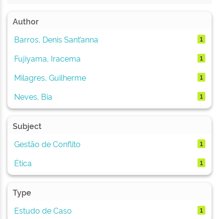
Author
Barros, Denis Sant’anna
1
Fujiyama, Iracema
1
Milagres, Guilherme
1
Neves, Bia
1
Subject
Gestão de Conflito
1
Ética
1
Type
Estudo de Caso
1