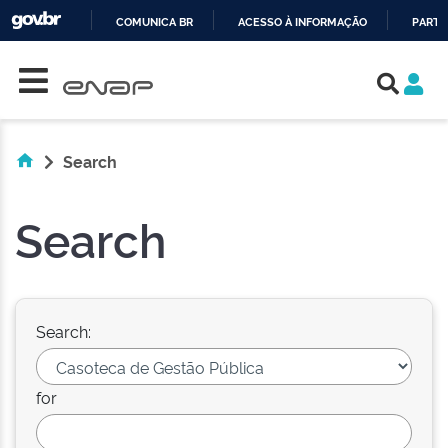
COMUNICA BR
ACESSO À INFORMAÇÃO
PARTI
Skip navigation
IR
PARA
O
CONTEÚDO
Search
Search
Search:
for