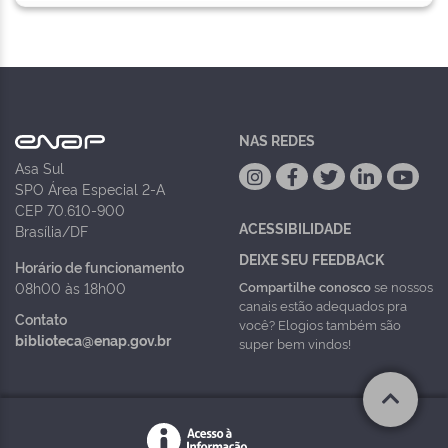
NAS REDES
Asa Sul
SPO Área Especial 2-A
CEP 70.610-900
ACESSIBILIDADE
Brasília/DF
DEIXE SEU FEEDBACK
Horário de funcionamento
Compartilhe conosco
se nossos
08h00 às 18h00
canais estão adequados pra
Contato
você? Elogios também são
biblioteca@enap.gov.br
super bem vindos!