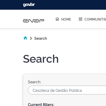
Skip navigation
HOME
COMMUNITI
Search
Search
Search:
Current filters: