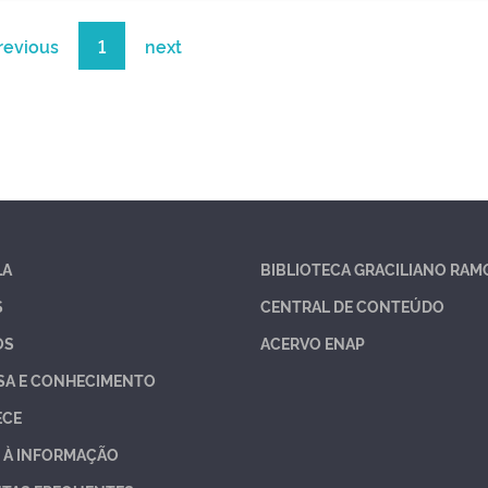
revious
1
next
LA
BIBLIOTECA GRACILIANO RAM
S
CENTRAL DE CONTEÚDO
OS
ACERVO ENAP
SA E CONHECIMENTO
ECE
 À INFORMAÇÃO