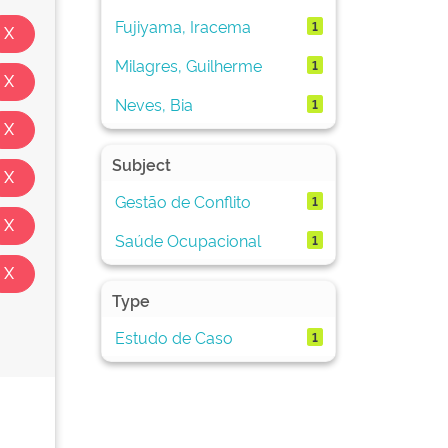
Fujiyama, Iracema
1
Milagres, Guilherme
1
Neves, Bia
1
Subject
Gestão de Conflito
1
Saúde Ocupacional
1
Type
Estudo de Caso
1