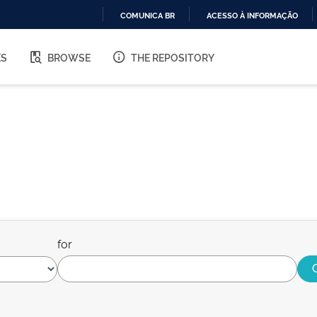
COMUNICA BR
ACESSO À INFORMAÇÃO
IR
PARA
ES
BROWSE
THE REPOSITORY
O
CONTEÚDO
for