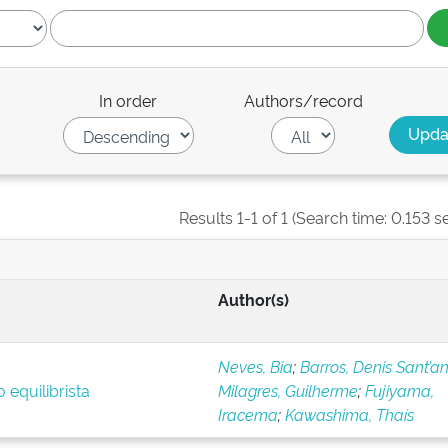
In order
Authors/record
Results 1-1 of 1 (Search time: 0.153 s
Author(s)
Neves, Bia
;
Barros, Denis Sant’a
 equilibrista
Milagres, Guilherme
;
Fujiyama,
Iracema
;
Kawashima, Thaís