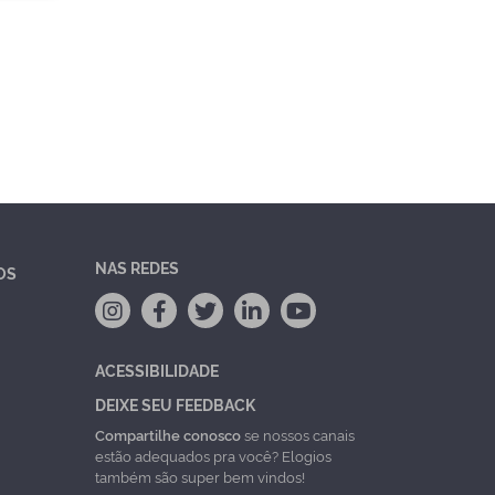
NAS REDES
OS
ACESSIBILIDADE
DEIXE SEU FEEDBACK
Compartilhe conosco
se nossos canais
estão adequados pra você? Elogios
também são super bem vindos!