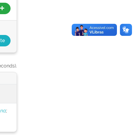
econds).
nna
;