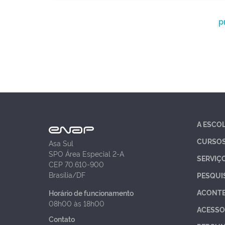
p
A ESCO
CURSO
Asa Sul
SPO Área Especial 2-A
SERVIÇ
CEP 70.610-900
Brasília/DF
PESQUI
ACONT
Horário de funcionamento
08h00 às 18h00
ACESSO
Contato