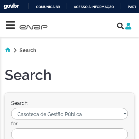
COMUNICA BR
ACESSO À INFORMAÇÃO
PARTI
Skip navigation
IR
PARA
O
CONTEÚDO
Search
Search
Search:
for