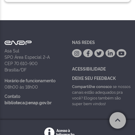
NAS REDES
Asa Sul
SPO Área Especial 2-A
CEP 70.610-900
ACESSIBILIDADE
Brasília/DF
DEIXE SEU FEEDBACK
Horário de funcionamento
Compartilhe conosco
se nossos
08h00 às 18h00
canais estão adequados pra
Contato
você? Elogios também são
biblioteca@enap.gov.br
super bem vindos!