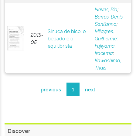
Neves, Bia
;
Barros, Denis
Sant’anna
;
Sinuca de bico: o
Milagres,
2015-
bêbado e o
Guilherme
;
05
equilibrista
Fujiyama,
Iracema
;
Kawashima,
Thaís
previous
1
next
Discover