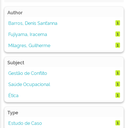
Author
Barros, Denis Sant’anna
1
Fujiyama, Iracema
1
Milagres, Guilherme
1
Subject
Gestão de Conflito
1
Saúde Ocupacional
1
Ética
1
Type
Estudo de Caso
1