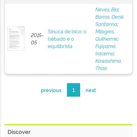
Neves, Bia
;
Barros, Denis
Sant’anna
;
Sinuca de bico: o
Milagres,
2015-
bêbado e o
Guilherme
;
05
equilibrista
Fujiyama,
Iracema
;
Kawashima,
Thaís
previous
1
next
Discover