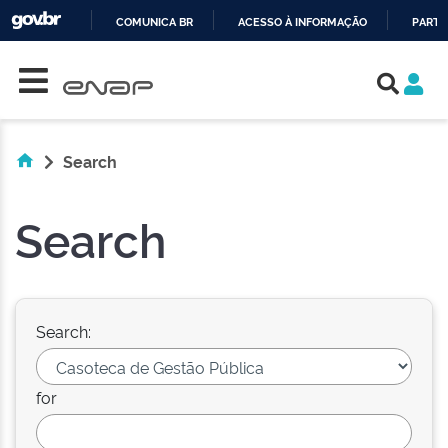
COMUNICA BR
ACESSO À INFORMAÇÃO
PARTI
Skip navigation
IR
PARA
O
CONTEÚDO
Search
Search
Search:
for