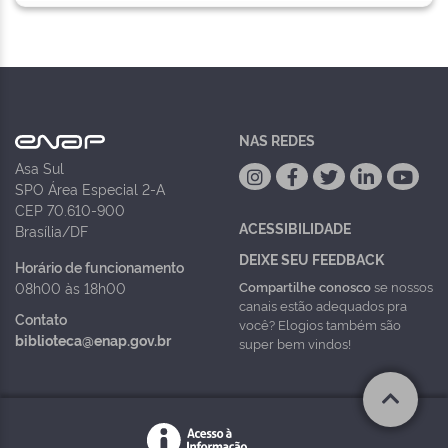
NAS REDES
Asa Sul
SPO Área Especial 2-A
CEP 70.610-900
ACESSIBILIDADE
Brasília/DF
DEIXE SEU FEEDBACK
Horário de funcionamento
Compartilhe conosco
se nossos
08h00 às 18h00
canais estão adequados pra
Contato
você? Elogios também são
biblioteca@enap.gov.br
super bem vindos!