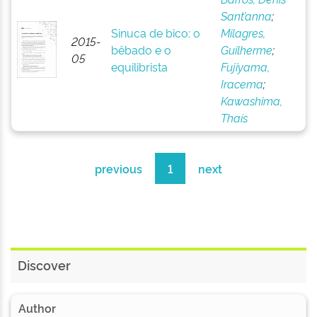
Sant’anna
;
Sinuca de bico: o
Milagres,
2015-
bêbado e o
Guilherme
;
05
equilibrista
Fujiyama,
Iracema
;
Kawashima,
Thaís
previous
1
next
Discover
Author