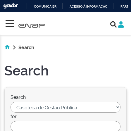
COMUNICA BR
ACESSO À INFORMAÇÃO
PARTI
Skip navigation
IR
PARA
O
CONTEÚDO
Search
Search
Search:
for