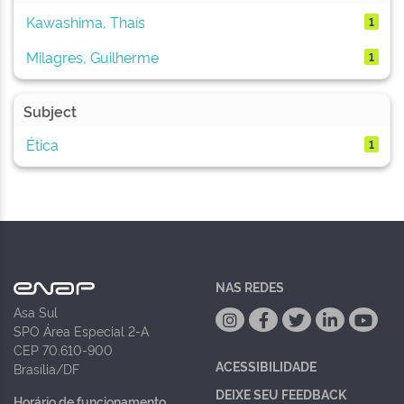
Kawashima, Thaís
1
Milagres, Guilherme
1
Subject
Ética
1
NAS REDES
Asa Sul
SPO Área Especial 2-A
CEP 70.610-900
ACESSIBILIDADE
Brasília/DF
DEIXE SEU FEEDBACK
Horário de funcionamento