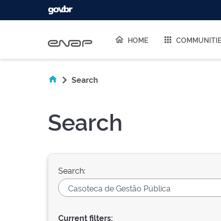
Skip navigation
HOME
COMMUNITI
Search
Search
Search:
Current filters: