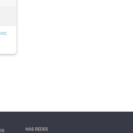
nna
;
NAS REDES
OS