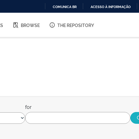
COMUNICA BR
ACESSO À INFORMAÇÃO
IR
PARA
ES
BROWSE
THE REPOSITORY
O
CONTEÚDO
for