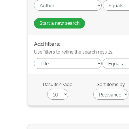
Start a new search
Add filters:
Use filters to refine the search results.
Results/Page
Sort items by