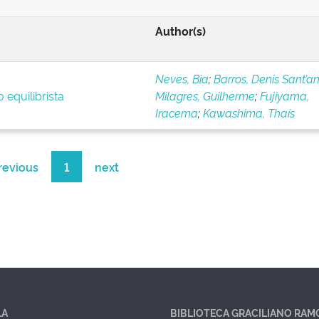
Author(s)
Neves, Bia
;
Barros, Denis Sant’a
 equilibrista
Milagres, Guilherme
;
Fujiyama,
Iracema
;
Kawashima, Thaís
revious
1
next
LA
BIBLIOTECA GRACILIANO RAM