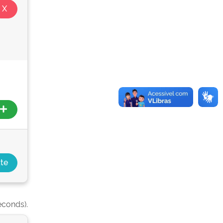
econds).