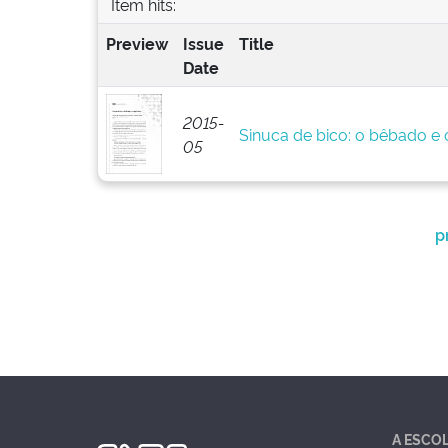
Item hits:
Preview
Issue
Title
Date
2015-
Sinuca de bico: o bêbado e o
05
p
A ESCO