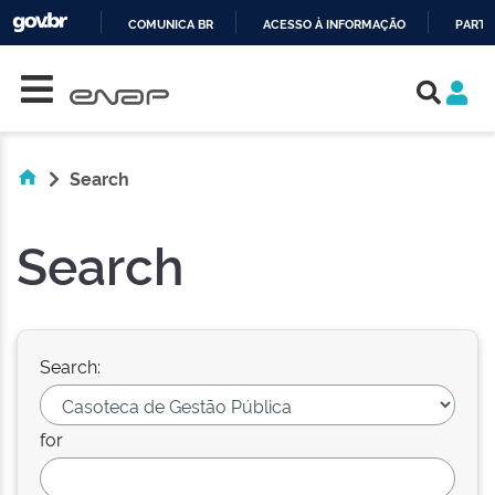
COMUNICA BR
ACESSO À INFORMAÇÃO
PARTI
Skip navigation
IR
PARA
O
CONTEÚDO
Search
Search
Search:
for