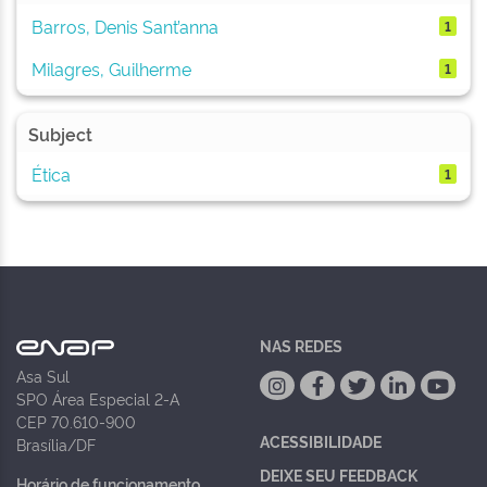
Barros, Denis Sant’anna
1
Milagres, Guilherme
1
Subject
Ética
1
NAS REDES
Asa Sul
SPO Área Especial 2-A
CEP 70.610-900
ACESSIBILIDADE
Brasília/DF
DEIXE SEU FEEDBACK
Horário de funcionamento