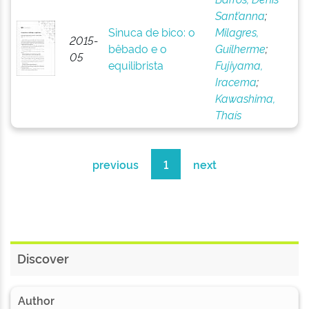
Sant’anna
;
Sinuca de bico: o
Milagres,
2015-
bêbado e o
Guilherme
;
05
equilibrista
Fujiyama,
Iracema
;
Kawashima,
Thaís
previous
1
next
Discover
Author