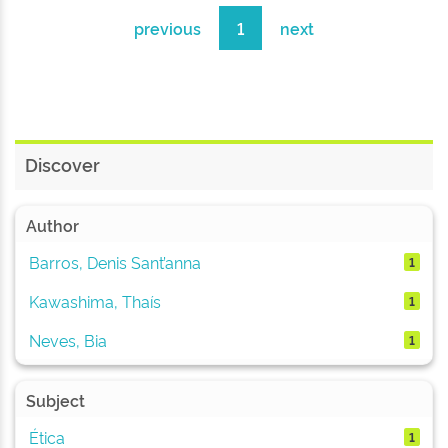
previous
1
next
Discover
Author
Barros, Denis Sant’anna
1
Kawashima, Thaís
1
Neves, Bia
1
Subject
Ética
1