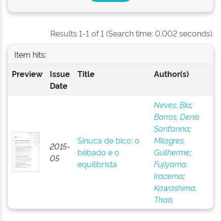
Results 1-1 of 1 (Search time: 0.002 seconds).
Item hits:
Preview
Issue
Title
Author(s)
Date
Neves, Bia
;
Barros, Denis
Sant’anna
;
Sinuca de bico: o
Milagres,
2015-
bêbado e o
Guilherme
;
05
equilibrista
Fujiyama,
Iracema
;
Kawashima,
Thaís