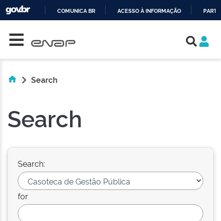
COMUNICA BR
ACESSO À INFORMAÇÃO
PARTI
Skip navigation
IR
PARA
O
CONTEÚDO
Search
Search
Search:
for