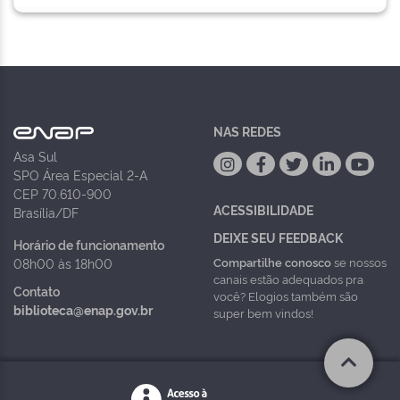
NAS REDES
Asa Sul
SPO Área Especial 2-A
CEP 70.610-900
ACESSIBILIDADE
Brasília/DF
DEIXE SEU FEEDBACK
Horário de funcionamento
Compartilhe conosco
se nossos
08h00 às 18h00
canais estão adequados pra
Contato
você? Elogios também são
biblioteca@enap.gov.br
super bem vindos!