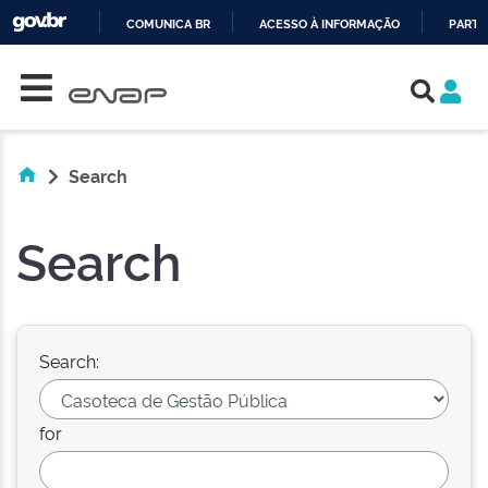
COMUNICA BR
ACESSO À INFORMAÇÃO
PARTI
Skip navigation
IR
PARA
O
CONTEÚDO
Search
Search
Search:
for