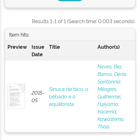
Results 1-1 of 1 (Search time: 0.003 seconds).
Item hits:
Preview
Issue
Title
Author(s)
Date
Neves, Bia
;
Barros, Denis
Sant’anna
;
Sinuca de bico: o
Milagres,
2015-
bêbado e o
Guilherme
;
05
equilibrista
Fujiyama,
Iracema
;
Kawashima,
Thaís