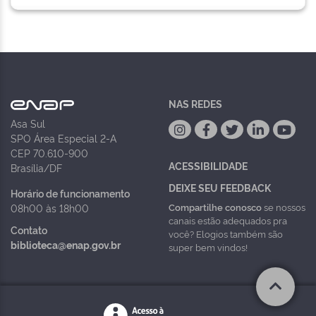
NAS REDES
Asa Sul
SPO Área Especial 2-A
CEP 70.610-900
ACESSIBILIDADE
Brasília/DF
DEIXE SEU FEEDBACK
Horário de funcionamento
Compartilhe conosco
se nossos
08h00 às 18h00
canais estão adequados pra
Contato
você? Elogios também são
biblioteca@enap.gov.br
super bem vindos!