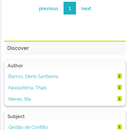
previous
1
next
Discover
Author
Barros, Denis Sant’anna
1
Kawashima, Thaís
1
Neves, Bia
1
Subject
Gestão de Conflito
1