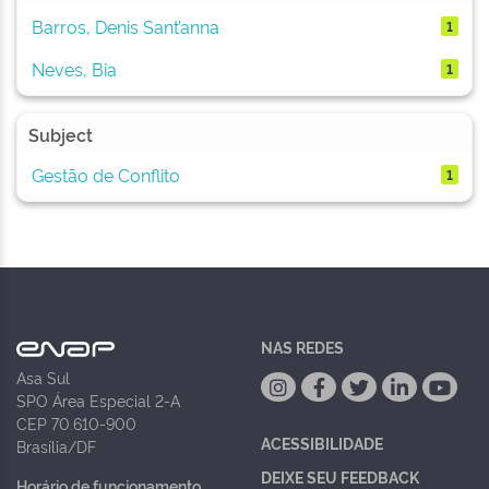
Barros, Denis Sant’anna
1
Neves, Bia
1
Subject
Gestão de Conflito
1
NAS REDES
Asa Sul
SPO Área Especial 2-A
CEP 70.610-900
ACESSIBILIDADE
Brasília/DF
DEIXE SEU FEEDBACK
Horário de funcionamento