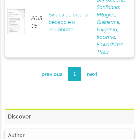
Sant’anna
;
Sinuca de bico: o
Milagres,
2015-
bêbado e o
Guilherme
;
05
equilibrista
Fujiyama,
Iracema
;
Kawashima,
Thaís
previous
1
next
Discover
Author