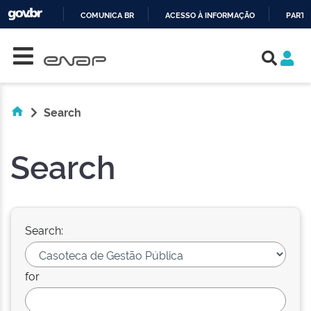
COMUNICA BR
ACESSO À INFORMAÇÃO
PARTI
Skip navigation
IR
PARA
O
CONTEÚDO
Search
Search
Search:
for