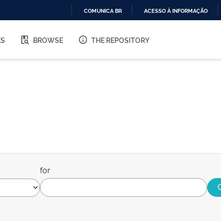
COMUNICA BR
ACESSO À INFORMAÇÃO
IR
PARA
ES
BROWSE
THE REPOSITORY
O
CONTEÚDO
for