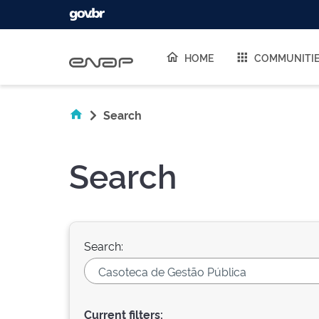
Skip navigation
HOME
COMMUNITI
Search
Search
Search:
Current filters: