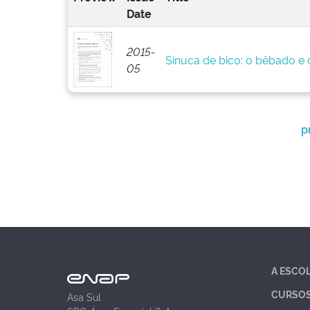
Date
2015-
Sinuca de bico: o bêbado e o
05
p
A ESCO
CURSO
Asa Sul