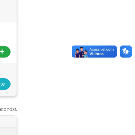
econds).