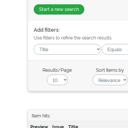
Start a new search
Add filters:
Use filters to refine the search results.
Results/Page
Sort items by
Item hits:
Preview
Issue
Title