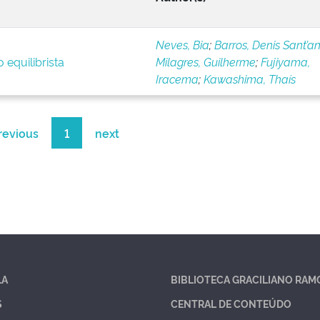
Neves, Bia
;
Barros, Denis Sant’a
 equilibrista
Milagres, Guilherme
;
Fujiyama,
Iracema
;
Kawashima, Thaís
revious
1
next
LA
BIBLIOTECA GRACILIANO RAM
S
CENTRAL DE CONTEÚDO