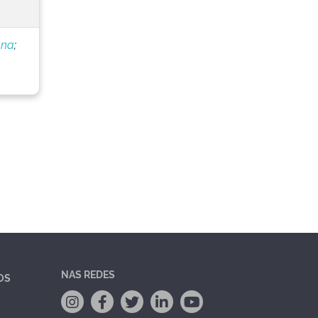
nna
;
NAS REDES
OS