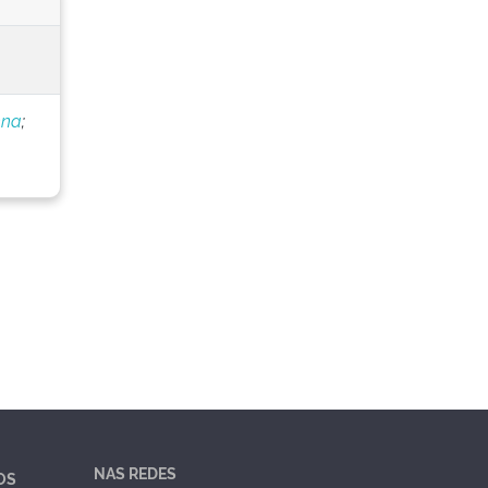
nna
;
NAS REDES
OS