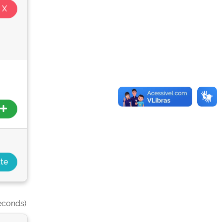
econds).