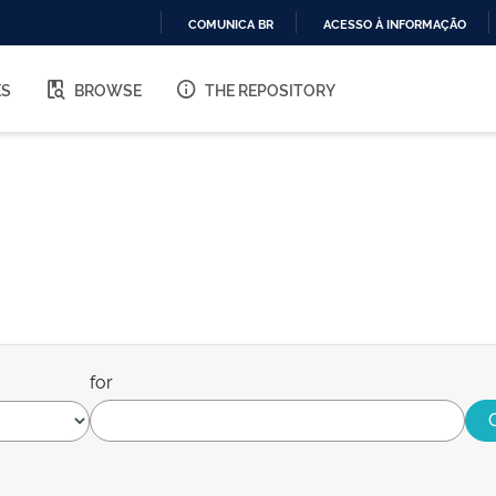
COMUNICA BR
ACESSO À INFORMAÇÃO
IR
PARA
ES
BROWSE
THE REPOSITORY
O
CONTEÚDO
for