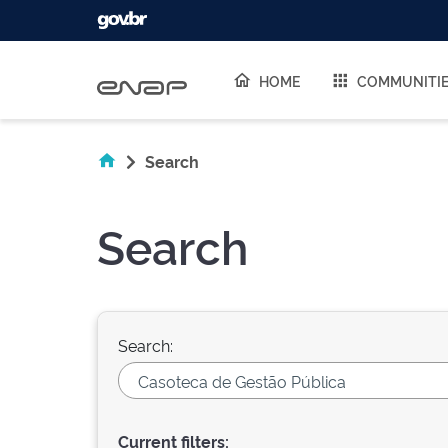
Skip navigation
HOME
COMMUNITI
Search
Search
Search:
Current filters: