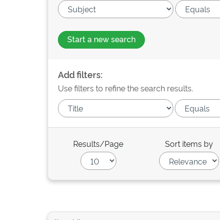
Start a new search
Add filters:
Use filters to refine the search results.
Results/Page
Sort items by