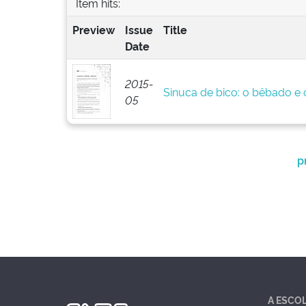
Item hits:
Preview
Issue
Title
Date
2015-
Sinuca de bico: o bêbado e o
05
p
A ESCO