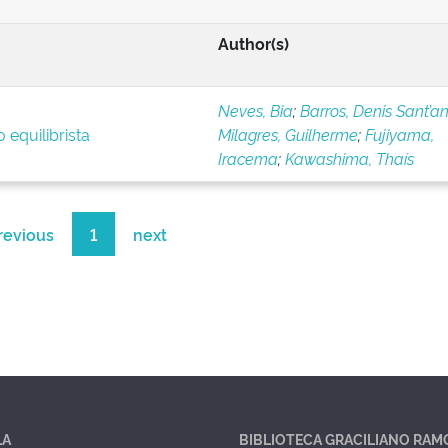
Author(s)
Neves, Bia
;
Barros, Denis Sant’a
 equilibrista
Milagres, Guilherme
;
Fujiyama,
Iracema
;
Kawashima, Thaís
revious
1
next
LA
BIBLIOTECA GRACILIANO RAM