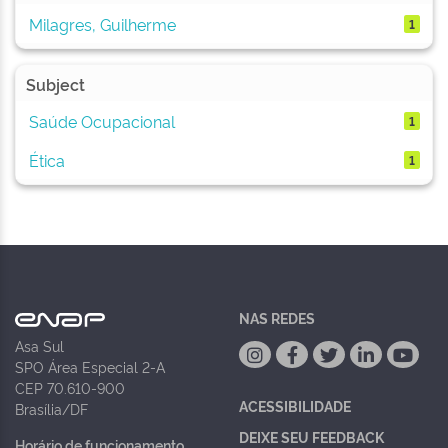
Milagres, Guilherme
1
Subject
Saúde Ocupacional
1
Ética
1
NAS REDES
Asa Sul
SPO Área Especial 2-A
CEP 70.610-900
ACESSIBILIDADE
Brasília/DF
DEIXE SEU FEEDBACK
Horário de funcionamento