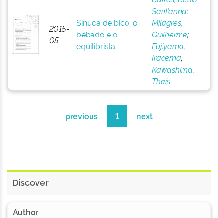
Sant’anna
;
Sinuca de bico: o
Milagres,
2015-
bêbado e o
Guilherme
;
05
equilibrista
Fujiyama,
Iracema
;
Kawashima,
Thaís
previous
1
next
Discover
Author