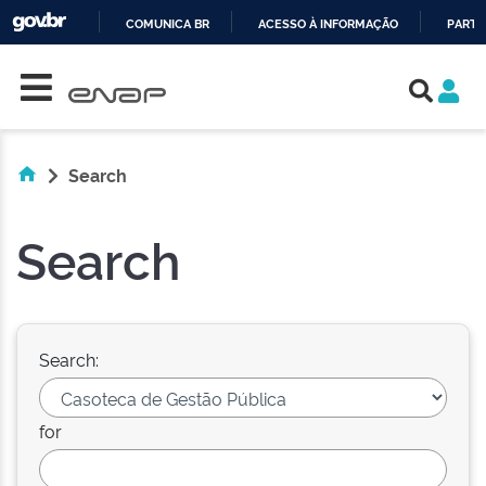
COMUNICA BR
ACESSO À INFORMAÇÃO
PARTI
Skip navigation
IR
PARA
O
CONTEÚDO
Search
Search
Search:
for