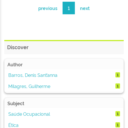
previous
1
next
Discover
Author
Barros, Denis Sant’anna
1
Milagres, Guilherme
1
Subject
Saúde Ocupacional
1
Ética
1