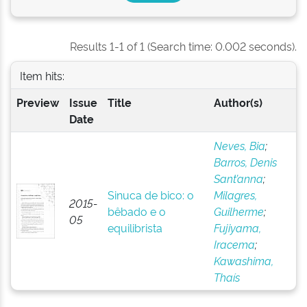
Results 1-1 of 1 (Search time: 0.002 seconds).
Item hits:
Preview
Issue
Title
Author(s)
Date
Neves, Bia
;
Barros, Denis
Sant’anna
;
Sinuca de bico: o
Milagres,
2015-
bêbado e o
Guilherme
;
05
equilibrista
Fujiyama,
Iracema
;
Kawashima,
Thaís