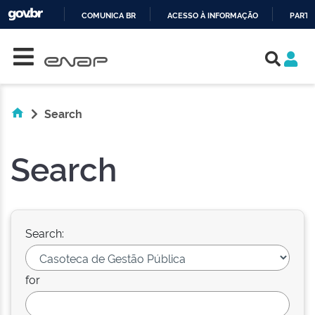
COMUNICA BR
ACESSO À INFORMAÇÃO
PARTI
Skip navigation
IR
PARA
O
CONTEÚDO
Search
Search
Search:
for