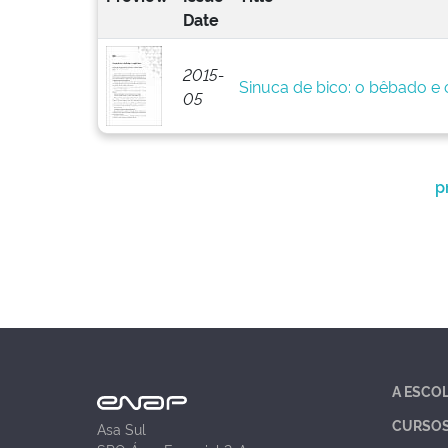
Date
2015-
Sinuca de bico: o bêbado e o
05
p
A ESCO
CURSO
Asa Sul