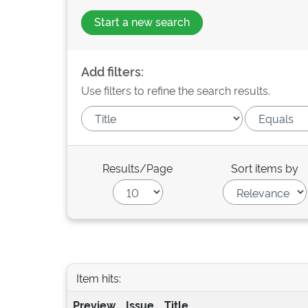
Start a new search
Add filters:
Use filters to refine the search results.
Results/Page
Sort items by
Item hits:
Preview
Issue
Title