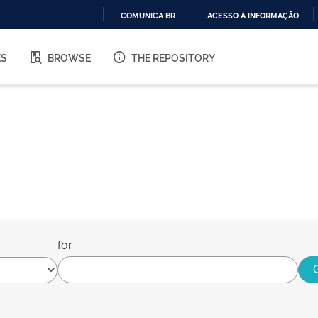
COMUNICA BR
ACESSO À INFORMAÇÃO
IR
PARA
ES
BROWSE
THE REPOSITORY
O
CONTEÚDO
for