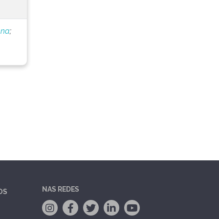
nna
;
NAS REDES
OS