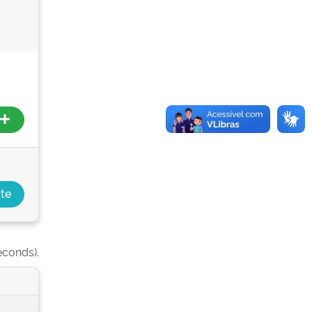
econds).