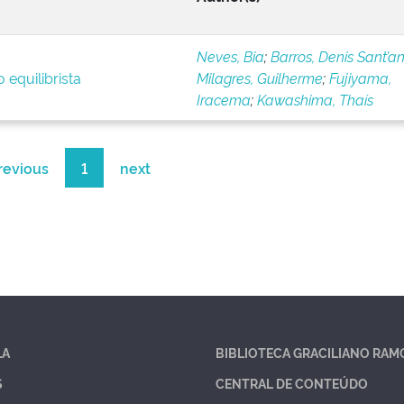
Neves, Bia
;
Barros, Denis Sant’a
 equilibrista
Milagres, Guilherme
;
Fujiyama,
Iracema
;
Kawashima, Thaís
revious
1
next
LA
BIBLIOTECA GRACILIANO RAM
S
CENTRAL DE CONTEÚDO