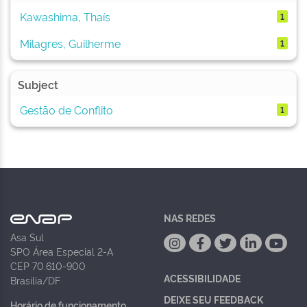
Kawashima, Thaís
1
Milagres, Guilherme
1
Subject
Gestão de Conflito
1
NAS REDES
Asa Sul
SPO Área Especial 2-A
CEP 70.610-900
ACESSIBILIDADE
Brasília/DF
DEIXE SEU FEEDBACK
Horário de funcionamento