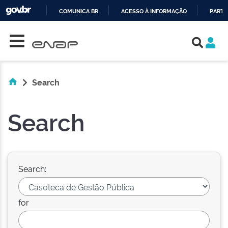
COMUNICA BR
ACESSO À INFORMAÇÃO
PARTI
Skip navigation
IR
PARA
O
CONTEÚDO
Search
Search
Search:
for