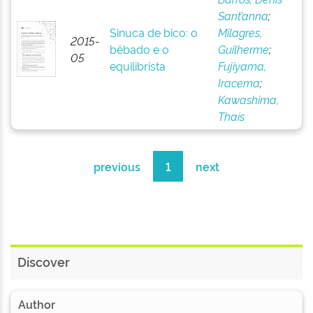
Sant’anna
;
Sinuca de bico: o
Milagres,
2015-
bêbado e o
Guilherme
;
05
equilibrista
Fujiyama,
Iracema
;
Kawashima,
Thaís
previous
1
next
Discover
Author