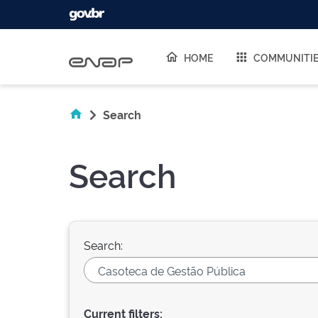
Skip navigation
HOME
COMMUNITI
Search
Search
Search:
Current filters: