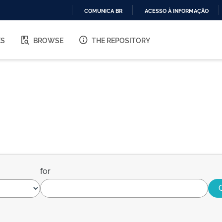
COMUNICA BR
ACESSO À INFORMAÇÃO
IR
PARA
ES
BROWSE
THE REPOSITORY
O
CONTEÚDO
for