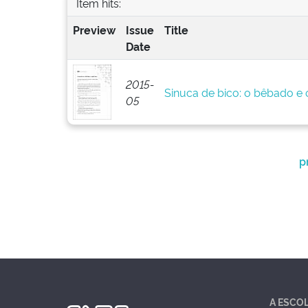
Item hits:
Preview
Issue
Title
Date
2015-
Sinuca de bico: o bêbado e o
05
p
A ESCO