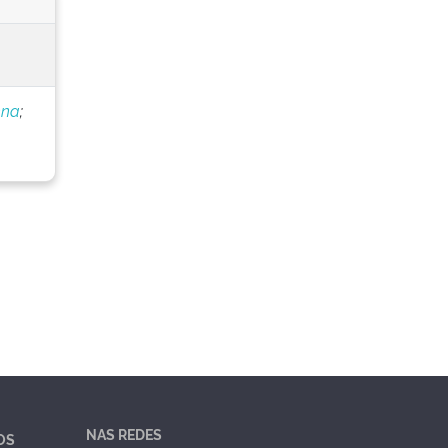
nna
;
NAS REDES
OS