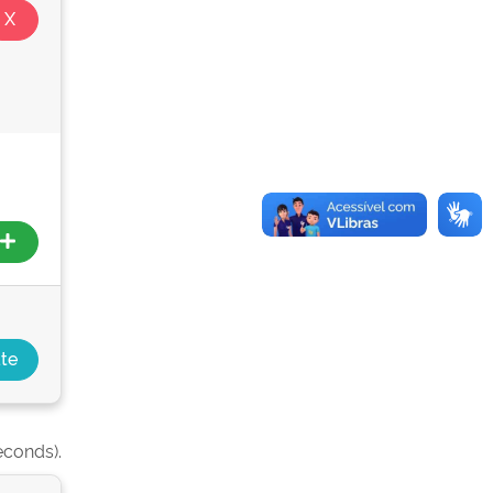
econds).