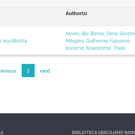
Author(s)
Neves, Bia
;
Barros, Denis Sant’a
 equilibrista
Milagres, Guilherme
;
Fujiyama,
Iracema
;
Kawashima, Thaís
revious
1
next
LA
BIBLIOTECA GRACILIANO RAM