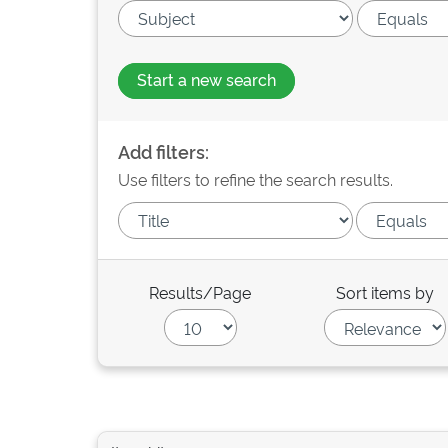
Start a new search
Add filters:
Use filters to refine the search results.
Results/Page
Sort items by