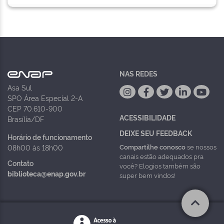
NAS REDES
Asa Sul
SPO Área Especial 2-A
CEP 70.610-900
ACESSIBILIDADE
Brasília/DF
DEIXE SEU FEEDBACK
Horário de funcionamento
Compartilhe conosco
se nossos
08h00 às 18h00
canais estão adequados pra
Contato
você? Elogios também são
biblioteca@enap.gov.br
super bem vindos!