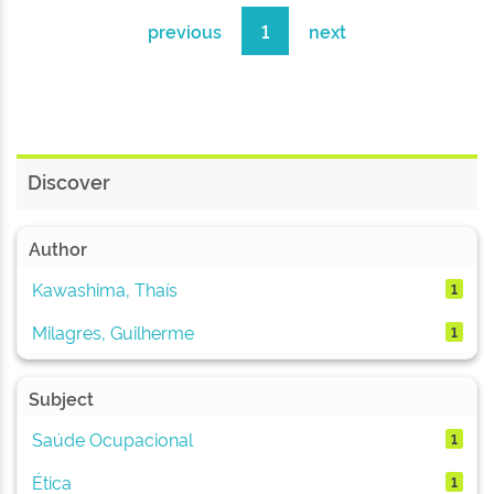
previous
1
next
Discover
Author
Kawashima, Thaís
1
Milagres, Guilherme
1
Subject
Saúde Ocupacional
1
Ética
1