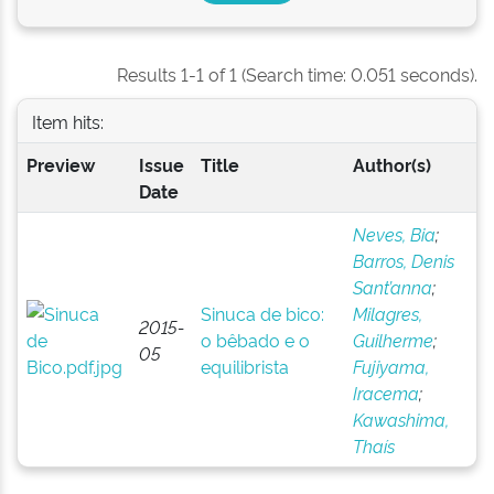
Results 1-1 of 1 (Search time: 0.051 seconds).
Item hits:
Preview
Issue
Title
Author(s)
Date
Neves, Bia
;
Barros, Denis
Sant’anna
;
Sinuca de bico:
Milagres,
2015-
o bêbado e o
Guilherme
;
05
equilibrista
Fujiyama,
Iracema
;
Kawashima,
Thaís