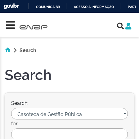
COMUNICA BR
ACESSO À INFORMAÇÃO
PARTI
Skip navigation
IR
PARA
O
CONTEÚDO
Search
Search
Search:
for