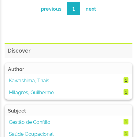
previous
1
next
Discover
Author
Kawashima, Thaís
1
Milagres, Guilherme
1
Subject
Gestão de Conflito
1
Saúde Ocupacional
1