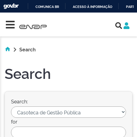
COMUNICA BR
ACESSO À INFORMAÇÃO
PARTI
Skip navigation
IR
PARA
O
CONTEÚDO
Search
Search
Search:
for