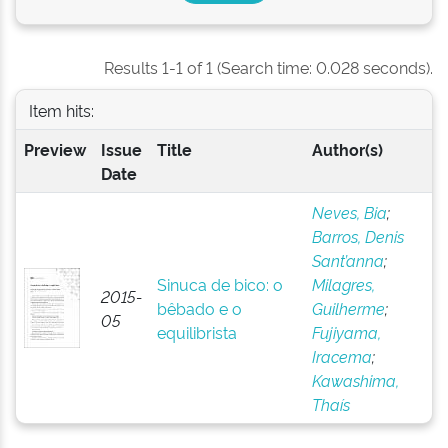
Results 1-1 of 1 (Search time: 0.028 seconds).
Item hits:
Preview
Issue
Title
Author(s)
Date
Neves, Bia
;
Barros, Denis
Sant’anna
;
Sinuca de bico: o
Milagres,
2015-
bêbado e o
Guilherme
;
05
equilibrista
Fujiyama,
Iracema
;
Kawashima,
Thaís