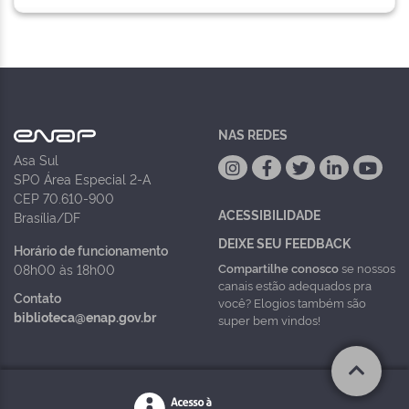
NAS REDES
Asa Sul
SPO Área Especial 2-A
CEP 70.610-900
ACESSIBILIDADE
Brasília/DF
DEIXE SEU FEEDBACK
Horário de funcionamento
Compartilhe conosco
se nossos
08h00 às 18h00
canais estão adequados pra
Contato
você? Elogios também são
biblioteca@enap.gov.br
super bem vindos!