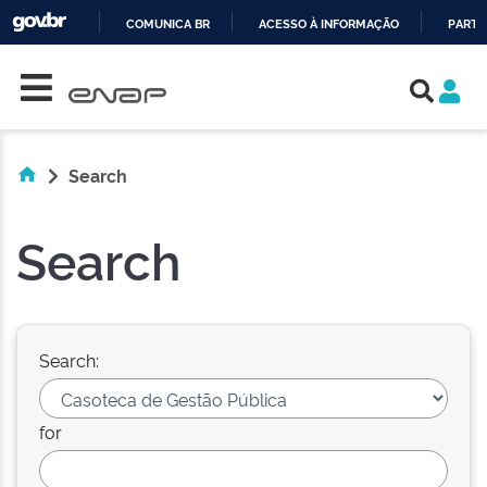
COMUNICA BR
ACESSO À INFORMAÇÃO
PARTI
Skip navigation
IR
PARA
O
CONTEÚDO
Search
Search
Search:
for