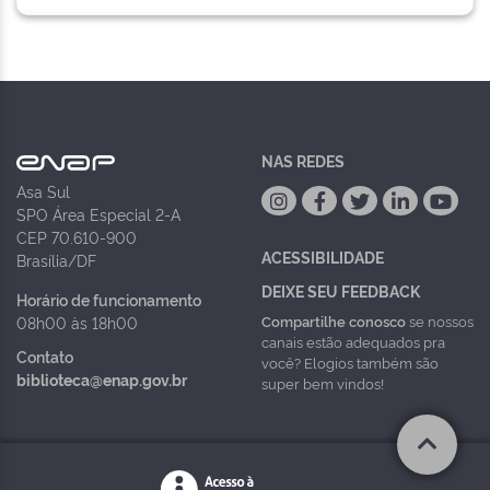
NAS REDES
Asa Sul
SPO Área Especial 2-A
CEP 70.610-900
ACESSIBILIDADE
Brasília/DF
DEIXE SEU FEEDBACK
Horário de funcionamento
Compartilhe conosco
se nossos
08h00 às 18h00
canais estão adequados pra
Contato
você? Elogios também são
biblioteca@enap.gov.br
super bem vindos!