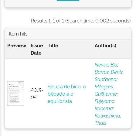
Results 1-1 of 1 (Search time: 0.002 seconds).
Item hits:
Preview
Issue
Title
Author(s)
Date
Neves, Bia
;
Barros, Denis
Sant’anna
;
Sinuca de bico: o
Milagres,
2015-
bêbado e o
Guilherme
;
05
equilibrista
Fujiyama,
Iracema
;
Kawashima,
Thaís