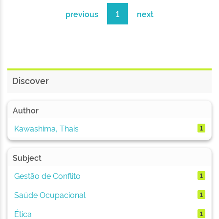
previous
1
next
Discover
Author
Kawashima, Thaís
1
Subject
Gestão de Conflito
1
Saúde Ocupacional
1
Ética
1