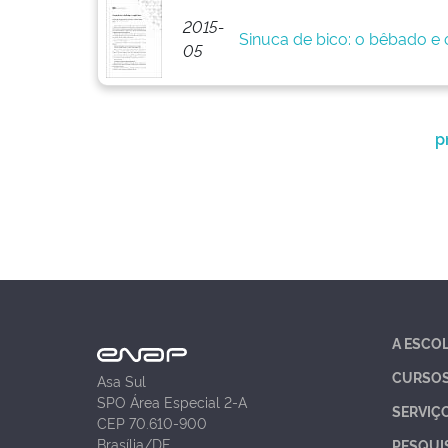
2015-
Sinuca de bico: o bêbado e o
05
p
A ESCO
CURSO
Asa Sul
SPO Área Especial 2-A
SERVIÇ
CEP 70.610-900
Brasília/DF
PESQUI