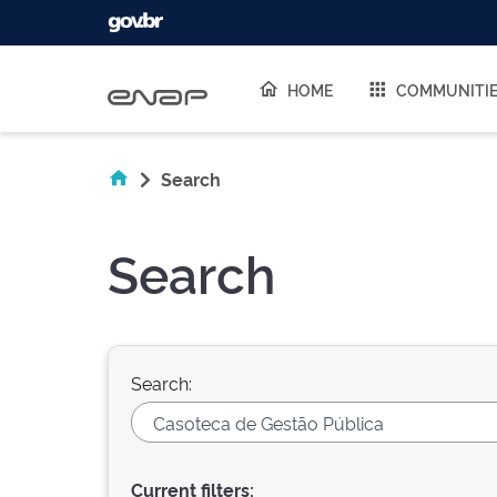
Skip navigation
HOME
COMMUNITI
Search
Search
Search:
Current filters: