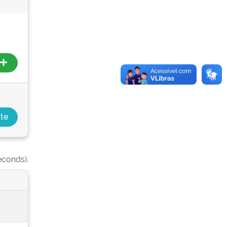
econds).