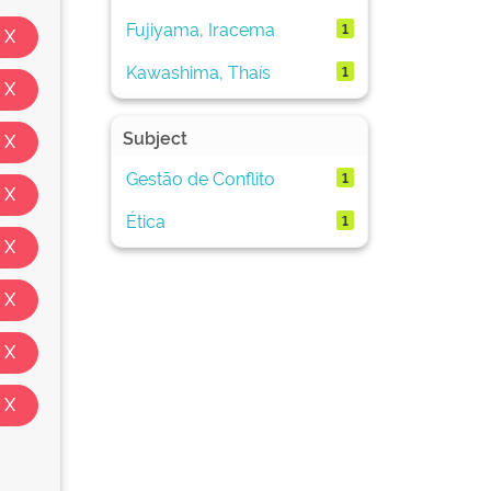
Fujiyama, Iracema
1
Kawashima, Thaís
1
Subject
Gestão de Conflito
1
Ética
1