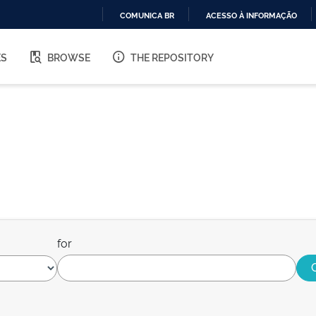
COMUNICA BR
ACESSO À INFORMAÇÃO
IR
PARA
ES
BROWSE
THE REPOSITORY
O
CONTEÚDO
for