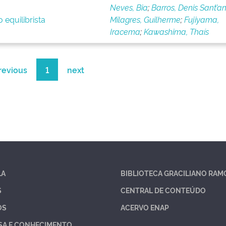
Neves, Bia
;
Barros, Denis Sant’a
 equilibrista
Milagres, Guilherme
;
Fujiyama,
Iracema
;
Kawashima, Thaís
revious
1
next
LA
BIBLIOTECA GRACILIANO RAM
S
CENTRAL DE CONTEÚDO
OS
ACERVO ENAP
SA E CONHECIMENTO