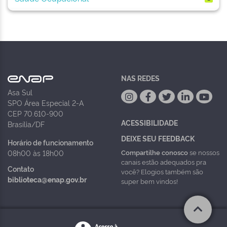
NAS REDES
Asa Sul
SPO Área Especial 2-A
CEP 70.610-900
ACESSIBILIDADE
Brasília/DF
DEIXE SEU FEEDBACK
Horário de funcionamento
Compartilhe conosco
se nossos
08h00 às 18h00
canais estão adequados pra
Contato
você? Elogios também são
biblioteca@enap.gov.br
super bem vindos!