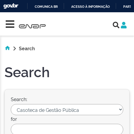
COMUNICA BR
ACESSO À INFORMAÇÃO
PARTI
Skip navigation
IR
PARA
O
CONTEÚDO
Search
Search
Search:
for