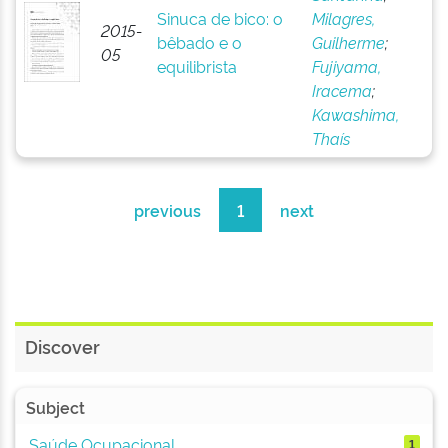
Sinuca de bico: o
Milagres,
2015-
bêbado e o
Guilherme
;
05
equilibrista
Fujiyama,
Iracema
;
Kawashima,
Thaís
previous
1
next
Discover
Subject
Saúde Ocupacional
1