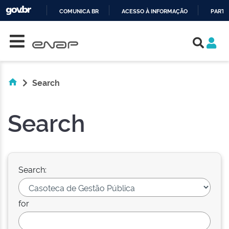
COMUNICA BR
ACESSO À INFORMAÇÃO
PARTI
Skip navigation
IR
PARA
O
CONTEÚDO
Search
Search
Search:
for