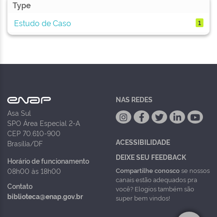
Type
Estudo de Caso
1
NAS REDES
Asa Sul
SPO Área Especial 2-A
CEP 70.610-900
ACESSIBILIDADE
Brasília/DF
DEIXE SEU FEEDBACK
Horário de funcionamento
Compartilhe conosco
se nossos
08h00 às 18h00
canais estão adequados pra
Contato
você? Elogios também são
biblioteca@enap.gov.br
super bem vindos!