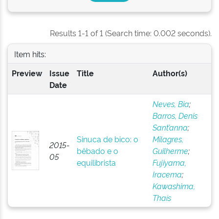
Results 1-1 of 1 (Search time: 0.002 seconds).
Item hits:
Preview
Issue
Title
Author(s)
Date
Neves, Bia
;
Barros, Denis
Sant’anna
;
Sinuca de bico: o
Milagres,
2015-
bêbado e o
Guilherme
;
05
equilibrista
Fujiyama,
Iracema
;
Kawashima,
Thaís