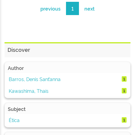
previous
1
next
Discover
Author
Barros, Denis Sant’anna
1
Kawashima, Thaís
1
Subject
Ética
1