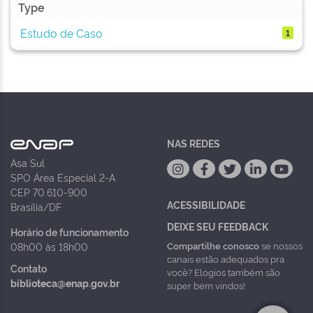
Type
Estudo de Caso
1
NAS REDES
Asa Sul
SPO Área Especial 2-A
CEP 70.610-900
ACESSIBILIDADE
Brasília/DF
DEIXE SEU FEEDBACK
Horário de funcionamento
Compartilhe conosco
se nossos
08h00 às 18h00
canais estão adequados pra
Contato
você? Elogios também são
biblioteca@enap.gov.br
super bem vindos!