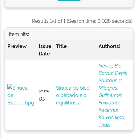
Results 1-1 of 1 (Search time: 0.028 seconds).
Item hits:
Preview
Issue
Title
Author(s)
Date
Neves, Bia
;
Barros, Denis
Sant’anna
;
Sinuca de bico:
Milagres,
2015-
o bêbado e o
Guilherme
;
05
equilibrista
Fujiyama,
Iracema
;
Kawashima,
Thaís