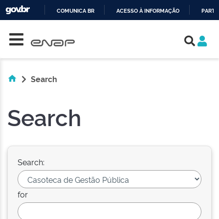
COMUNICA BR
ACESSO À INFORMAÇÃO
PARTI
Skip navigation
IR
PARA
O
CONTEÚDO
Search
Search
Search:
for