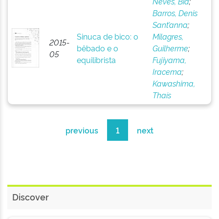
Neves, Bia
;
Barros, Denis
Sant’anna
;
Sinuca de bico: o
Milagres,
2015-
bêbado e o
Guilherme
;
05
equilibrista
Fujiyama,
Iracema
;
Kawashima,
Thaís
previous
1
next
Discover