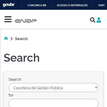
COMUNICA BR
ACESSO À INFORMAÇÃO
PARTI
Skip navigation
IR
PARA
O
CONTEÚDO
Search
Search
Search:
for