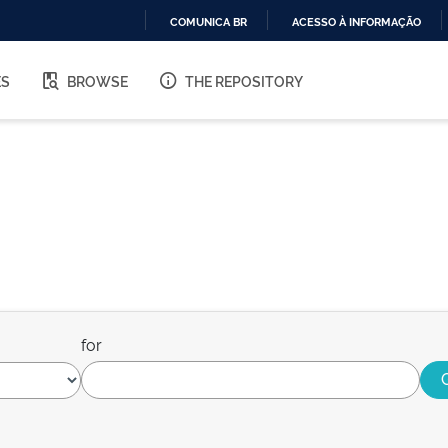
COMUNICA BR
ACESSO À INFORMAÇÃO
IR
PARA
ES
BROWSE
THE REPOSITORY
O
CONTEÚDO
for