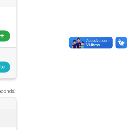
econds).