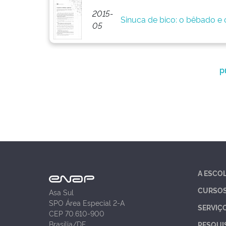
2015-
Sinuca de bico: o bêbado e o
05
p
A ESCO
CURSO
Asa Sul
SPO Área Especial 2-A
SERVIÇ
CEP 70.610-900
Brasília/DF
PESQUI