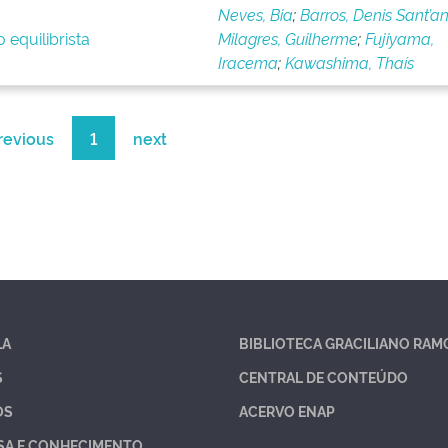
Neves, Bia
;
Barros, Denis Sant’a
 equilibrista
Milagres, Guilherme
;
Fujiyama,
Iracema
;
Kawashima, Thaís
revious
1
next
LA
BIBLIOTECA GRACILIANO RAM
S
CENTRAL DE CONTEÚDO
OS
ACERVO ENAP
SA E CONHECIMENTO