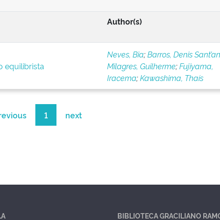
Author(s)
Neves, Bia
;
Barros, Denis Sant’a
 equilibrista
Milagres, Guilherme
;
Fujiyama,
Iracema
;
Kawashima, Thaís
revious
1
next
LA
BIBLIOTECA GRACILIANO RAM