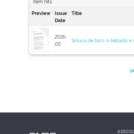
Item hits:
Preview
Issue
Title
Date
2015-
Sinuca de bico: o bêbado e o
05
p
A ESCO