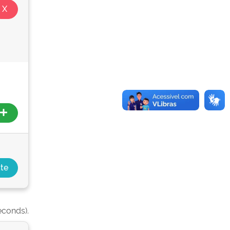
econds).