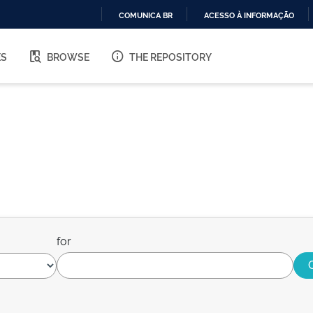
COMUNICA BR
ACESSO À INFORMAÇÃO
IR
PARA
ES
BROWSE
THE REPOSITORY
O
CONTEÚDO
for