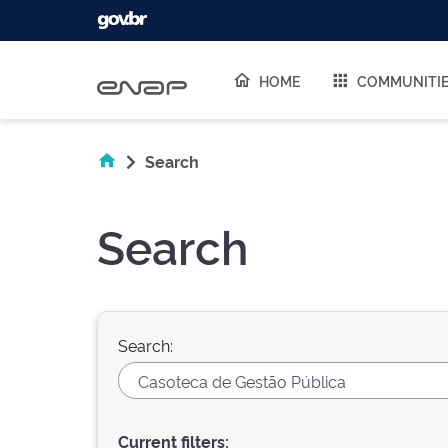
Skip navigation
HOME
COMMUNITI
Search
Search
Search:
Current filters: