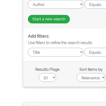
Start a new search
Add filters:
Use filters to refine the search results.
Results/Page
Sort items by