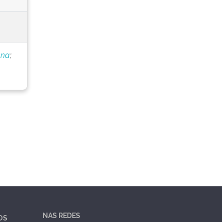
nna
;
NAS REDES
OS