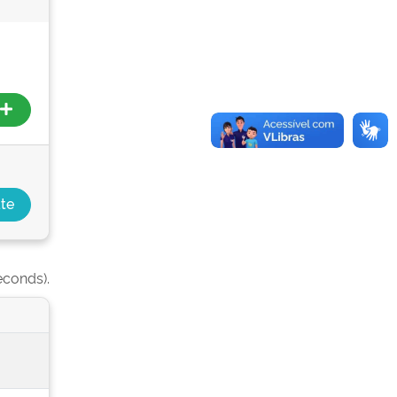
econds).