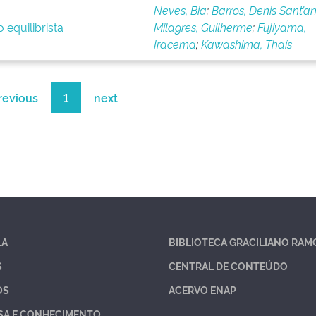
Neves, Bia
;
Barros, Denis Sant’a
 equilibrista
Milagres, Guilherme
;
Fujiyama,
Iracema
;
Kawashima, Thaís
revious
1
next
LA
BIBLIOTECA GRACILIANO RAM
S
CENTRAL DE CONTEÚDO
OS
ACERVO ENAP
SA E CONHECIMENTO