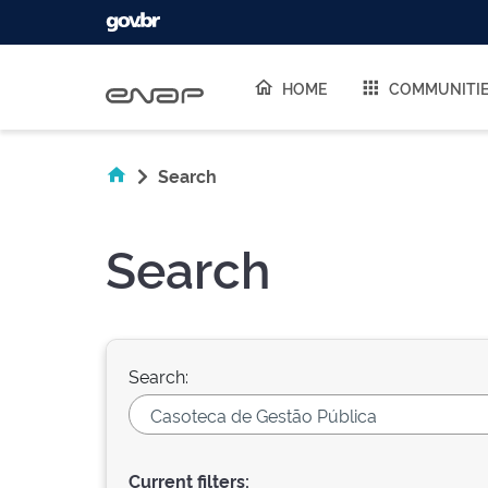
Skip navigation
HOME
COMMUNITI
Search
Search
Search:
Current filters: