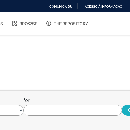
COMUNICA BR
ACESSO À INFORMAÇÃO
IR
PARA
ES
BROWSE
THE REPOSITORY
O
CONTEÚDO
for