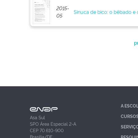
2015-
Sinuca de bico: o bêbado e o
05
p
A ESCO
CURSO
Asa Sul
SPO Área Especial 2-A
SERVIÇ
CEP 70.610-900
Brasília/DF
PESQUI