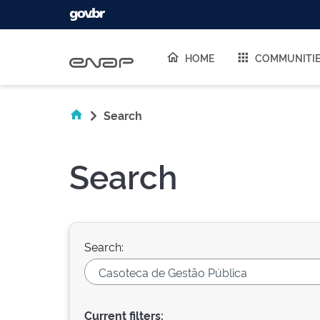
Skip navigation
HOME
COMMUNITI
Search
Search
Search:
Current filters: