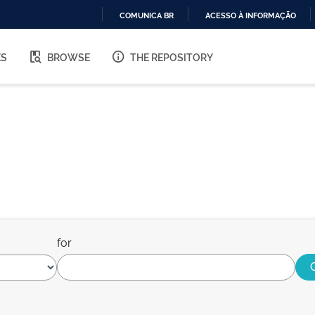
COMUNICA BR
ACESSO À INFORMAÇÃO
IR
PARA
ES
BROWSE
THE REPOSITORY
O
CONTEÚDO
for