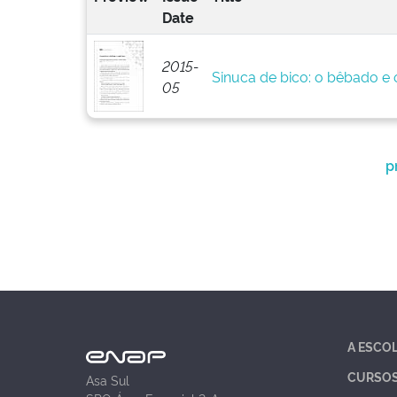
Date
2015-
Sinuca de bico: o bêbado e o
05
p
A ESCO
CURSO
Asa Sul