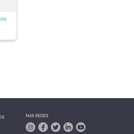
nna
;
NAS REDES
OS