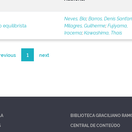
Neves, Bia
;
Barros, Denis Sant’a
 equilibrista
Milagres, Guilherme
;
Fujiyama,
Iracema
;
Kawashima, Thaís
revious
1
next
LA
BIBLIOTECA GRACILIANO RAM
S
CENTRAL DE CONTEÚDO