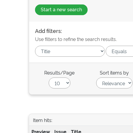
Start a new search
Add filters:
Use filters to refine the search results.
Results/Page
Sort items by
Item hits:
Preview
Issue
Title