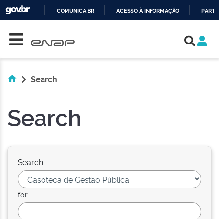
COMUNICA BR
ACESSO À INFORMAÇÃO
PARTI
Skip navigation
IR
PARA
O
CONTEÚDO
Search
Search
Search:
for