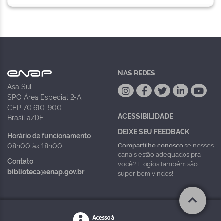
NAS REDES
Asa Sul
SPO Área Especial 2-A
CEP 70.610-900
ACESSIBILIDADE
Brasília/DF
DEIXE SEU FEEDBACK
Horário de funcionamento
Compartilhe conosco
se nossos
08h00 às 18h00
canais estão adequados pra
Contato
você? Elogios também são
biblioteca@enap.gov.br
super bem vindos!