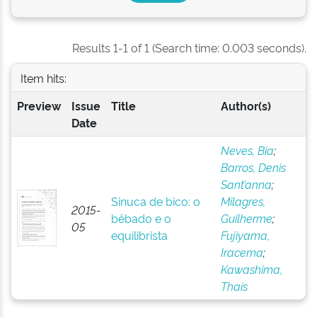
Results 1-1 of 1 (Search time: 0.003 seconds).
Item hits:
Preview
Issue
Title
Author(s)
Date
Neves, Bia
;
Barros, Denis
Sant’anna
;
Sinuca de bico: o
Milagres,
2015-
bêbado e o
Guilherme
;
05
equilibrista
Fujiyama,
Iracema
;
Kawashima,
Thaís